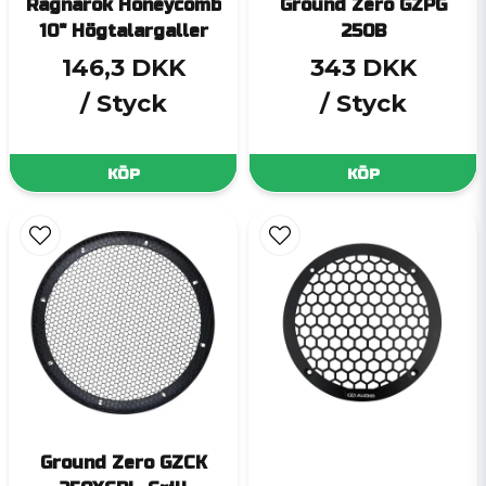
Ragnarök Honeycomb
Ground Zero GZPG
10" Högtalargaller
250B
146,3 DKK
343 DKK
/ Styck
/ Styck
KÖP
KÖP
Ground Zero GZCK