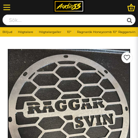
Billjud
Högtalare
Högtalargaller
10"
Ragnarök Honeycomb 10" Raggarsvin