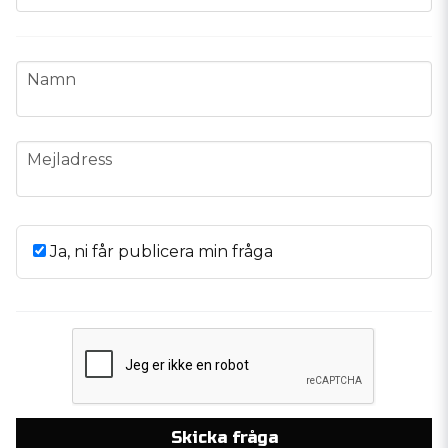
name
Namn
email
Mejladress
Ja, ni får publicera min fråga
Skicka fråga