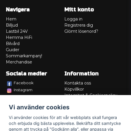
Navigera
Mitt konto
Hem
Logga in
Billjud
Registrera dig
Lastbil 24V
Glömt lösenord?
Hemma HiFi
Bilvård
Guider
Sommarkampanj!
Merchandise
Sociala medier
Information
Facebook
Kontakta oss
Köpvillkor
Instagram
Integritet & Cookiespolicy
TikTok
Retur
Vi använder cookies
Service/Garanti
Felsökningsguider
Vi använder cookies för att vår webbplats skall fungera
Lådritning
och erbjuda dig bästa upplevelse. Bekräfta ditt samtycke
Om oss
genom att trycka på "Godkänn alla", eller anpassa via