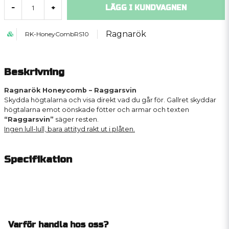
LÄGG I KUNDVAGNEN
-
+
Ragnarök
RK-HoneyCombRS10
Beskrivning
Ragnarök Honeycomb – Raggarsvin
Skydda högtalarna och visa direkt vad du går för. Gallret skyddar
högtalarna emot oönskade fötter och armar och texten
“Raggarsvin”
säger resten.
Ingen lull-lull, bara attityd rakt ut i plåten.
Specifikation
Varför handla hos oss?