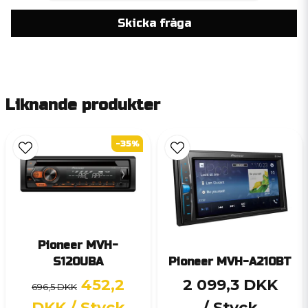
Skicka fråga
Liknande produkter
-35%
Pioneer MVH-
S120UBA
Pioneer MVH-A210BT
452,2
2 099,3 DKK
696,5 DKK
DKK
/ Styck
/ Styck