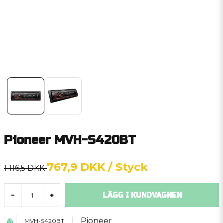
Pioneer MVH-S420BT
767,9 DKK
/ Styck
1 116,5 DKK
LÄGG I KUNDVAGNEN
-
+
Pioneer
MVH-S420BT