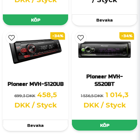
KÖP
Bevaka
-34%
-34%
Pioneer MVH-
Pioneer MVH-S120UB
S520BT
458,5
1 014,3
699,3 DKK
1 536,5 DKK
DKK
/ Styck
DKK
/ Styck
Bevaka
KÖP