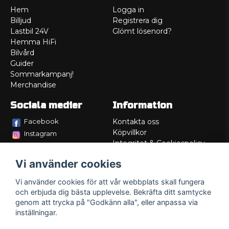
Hem
Logga in
Billjud
Registrera dig
Lastbil 24V
Glömt lösenord?
Hemma HiFi
Bilvård
Guider
Sommarkampanj!
Merchandise
Sociala medier
Information
Facebook
Kontakta oss
Köpvillkor
Instagram
Integritet & Cookiespolicy
TikTok
Retur
Vi använder cookies
Service/Garanti
Felsökningsguider
Vi använder cookies för att vår webbplats skall fungera
Lådritning
och erbjuda dig bästa upplevelse. Bekräfta ditt samtycke
Om oss
genom att trycka på "Godkänn alla", eller anpassa via
inställningar.