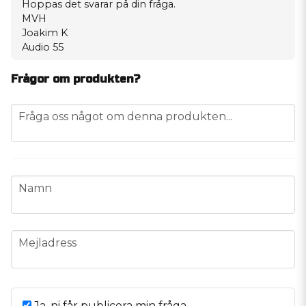
Hoppas det svarar på din fråga.
MVH
Joakim K
Audio 55
Frågor om produkten?
question
Fråga oss något om denna produkten...
name
Namn
email
Mejladress
Ja, ni får publicera min fråga