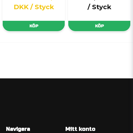
DKK
/ Styck
/ Styck
KÖP
KÖP
Navigera
Mitt konto