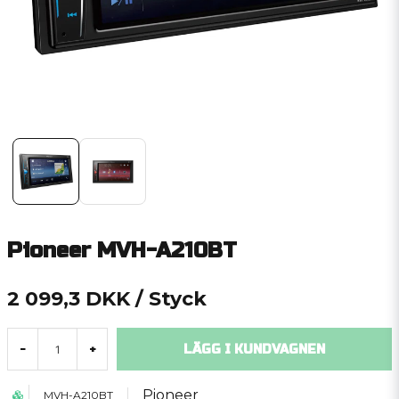
Pioneer MVH-A210BT
2 099,3 DKK
/ Styck
LÄGG I KUNDVAGNEN
-
+
Pioneer
MVH-A210BT