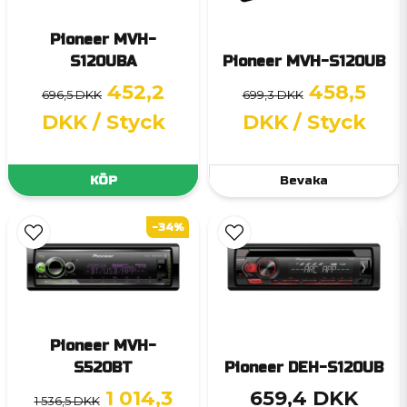
Pioneer MVH-
S120UBA
Pioneer MVH-S120UB
452,2
458,5
696,5 DKK
699,3 DKK
DKK
/ Styck
DKK
/ Styck
KÖP
Bevaka
-34%
Pioneer MVH-
S520BT
Pioneer DEH-S120UB
1 014,3
659,4 DKK
1 536,5 DKK