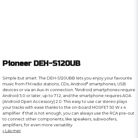
Pioneer DEH-S120UB
Simple but smart. The DEH-S120UBB lets you enjoy your favourite
music from FM radio stations, CDs, Android* smartphones, USB
devices or via an Aux-In connection. *Android smartphones require
Android 5.0 or later, up to 7.1.2, and the smartphone requires AOA
(Android Open Accessory) 2.0. This easy to use car stereo plays
your tracks with ease thanks to the on-board MOSFET 50 W x 4
amplifier. If that is not enough, you can always use the RCA pre-out
to connect other components, like speakers, subwoofers,
amplifiers, for even more versatility.
Läs mer