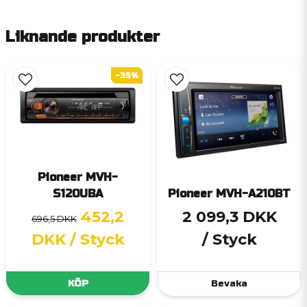
Liknande produkter
-35%
Pioneer MVH-
S120UBA
Pioneer MVH-A210BT
452,2
2 099,3 DKK
696,5 DKK
DKK
/ Styck
/ Styck
KÖP
Bevaka