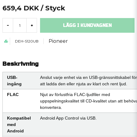
659,4 DKK
/ Styck
LÄGG I KUNDVAGNEN
-
+
Pioneer
DEH-S120UB
Beskrivning
USB-
Anslut varje enhet via en USB-gränssnittskabel för
ingång
att ladda den eller njuta av klart och rent ljud.
FLAC
Njut av förlustfria FLAC-ljudfiler med
uppspelningskvalitet till CD-kvalitet utan att behöv
konvertera.
Kompatibel
Android App Control via USB.
med
Android