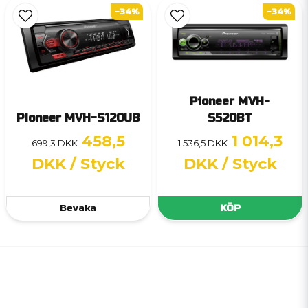
-34%
-34%
Pioneer MVH-
Pioneer MVH-S120UB
S520BT
458,5
1 014,3
699,3 DKK
1 536,5 DKK
DKK
/ Styck
DKK
/ Styck
Bevaka
KÖP