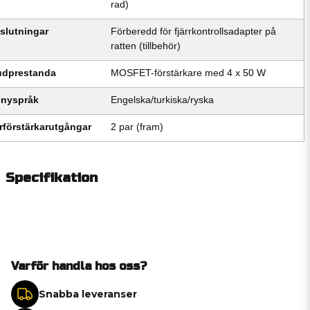
rad)
slutningar
Förberedd för fjärrkontrollsadapter på
ratten (tillbehör)
udprestanda
MOSFET-förstärkare med 4 x 50 W
nyspråk
Engelska/turkiska/ryska
rförstärkarutgångar
2 par (fram)
Specifikation
Varför handla hos oss?
Snabba leveranser