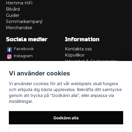
Hemma HiFi
Bilvård
Guider
Sommarkampanj!
Merchandise
Sociala medier
Information
Facebook
Kontakta oss
Köpvillkor
Instagram
Integritet & Cookiespolicy
TikTok
Retur
Vi använder cookies
Service/Garanti
Felsökningsguider
Vi använder cookies för att vår webbplats skall fungera
Lådritning
och erbjuda dig bästa upplevelse. Bekräfta ditt samtycke
Om oss
genom att trycka på "Godkänn alla", eller anpassa via
inställningar.
Godkänn alla