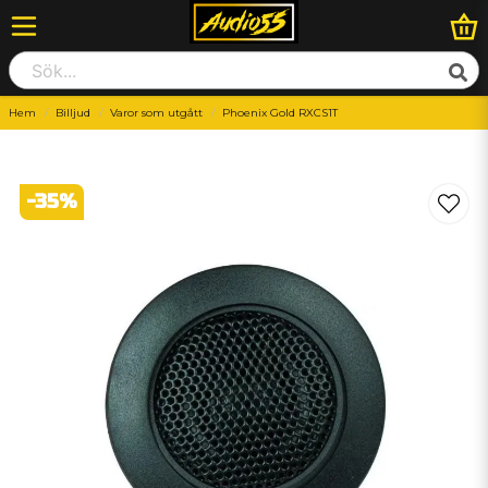
Hem
Billjud
Varor som utgått
Phoenix Gold RXCS1T
-
35
%