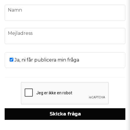
name
Namn
email
Mejladress
Ja, ni får publicera min fråga
Skicka fråga