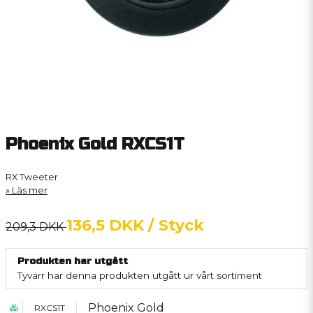
Phoenix Gold RXCS1T
RX Tweeter
Läs mer
136,5 DKK
/ Styck
209,3 DKK
Produkten har utgått
Tyvärr har denna produkten utgått ur vårt sortiment
Phoenix Gold
RXCS1T