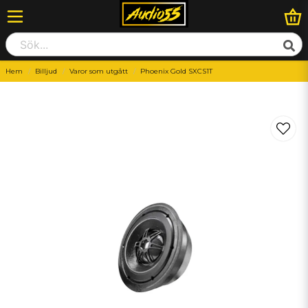
Hem
Billjud
Varor som utgått
Phoenix Gold SXCS1T