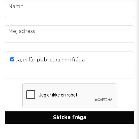
name
Namn
email
Mejladress
Ja, ni får publicera min fråga
Skicka fråga