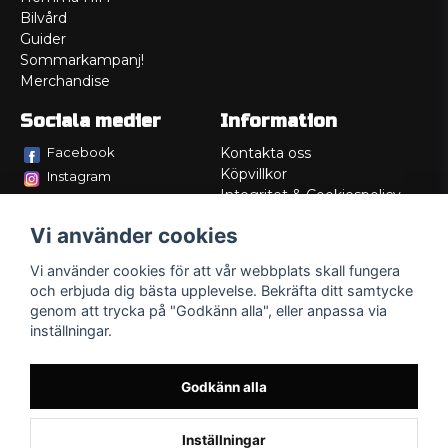
Bilvård
Guider
Sommarkampanj!
Merchandise
Sociala medier
Information
Facebook
Kontakta oss
Köpvillkor
Instagram
Integritet & Cookiespolicy
TikTok
Retur
Vi använder cookies
Service/Garanti
Felsökningsguider
Vi använder cookies för att vår webbplats skall fungera
Lådritning
och erbjuda dig bästa upplevelse. Bekräfta ditt samtycke
Om oss
genom att trycka på "Godkänn alla", eller anpassa via
inställningar.
Godkänn alla
Inställningar