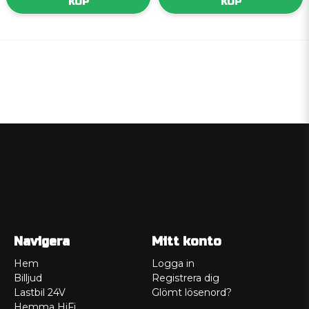
KÖP
KÖP
Navigera
Mitt konto
Hem
Logga in
Billjud
Registrera dig
Lastbil 24V
Glömt lösenord?
Hemma HiFi