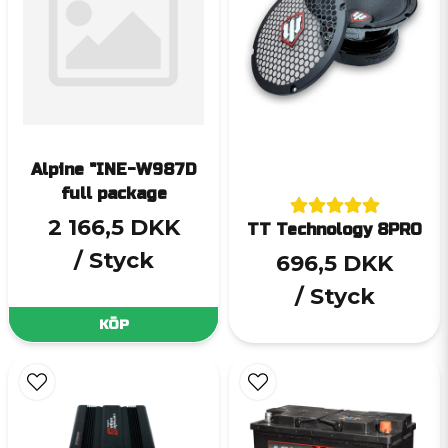
Alpine "INE-W987D
full package
2 166,5 DKK
TT Technology 8PRO
/ Styck
696,5 DKK
/ Styck
KÖP