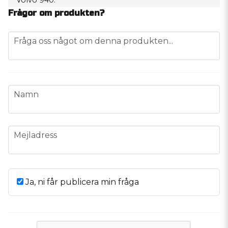
Frågor om produkten?
Mvh Alexander. Audio55
question
Fråga oss något om denna produkten...
Andreas Olsen frågade
for 1 år siden
Når får dere evt inn 370amp?:)
Butiken svarade
Hej Andreas,
name
Namn
Tack för din fråga,
Som det ser ut just nu så är detta den största vi
kommer ha i sortimentet.
Mvh
email
Mejladress
Audio 55 support
Andreas Olsen frågade
for 1 år siden
Har dere denne i 370amp?
Ja, ni får publicera min fråga
Butiken svarade
Hej Andreas,
Tack för din fråga,
Denna är den kraftigaste vi har just nu i sortimentet.