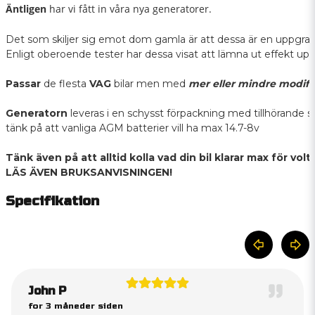
Äntligen
har vi fått in våra nya generatorer.
Det som skiljer sig emot dom gamla är att dessa är en uppgrader
Enligt oberoende tester har dessa visat att lämna ut effekt up
Passar
 de flesta 
VAG
 bilar men med
mer eller mindre modifi
Generatorn
 leveras i en schysst förpackning med tillhörande stäl
tänk på att vanliga AGM batterier vill ha max 14.7-8v

Tänk även på att alltid kolla vad din bil klarar max för volt, 
LÄS ÄVEN BRUKSANVISNINGEN!
Specifikation
John P
for 3 måneder siden