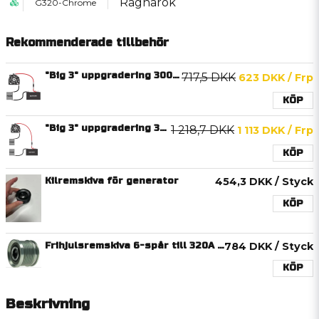
Ragnarök
G320-Chrome
Rekommenderade tillbehör
"Big 3" uppgradering 300A (Batteri fram)
717,5 DKK
623 DKK
/ Frp
KÖP
"Big 3" uppgradering 300A (Batteri bak)
1 218,7 DKK
1 113 DKK
/ Frp
KÖP
Kilremskiva för generator
454,3 DKK
/ Styck
KÖP
Frihjulsremskiva 6-spår till 320A generator
784 DKK
/ Styck
KÖP
Beskrivning