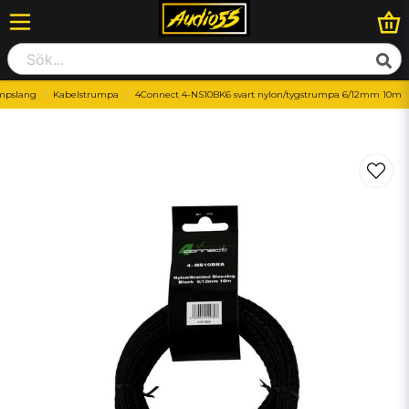
mpslang
Kabelstrumpa
4Connect 4-NS10BK6 svart nylon/tygstrumpa 6/12mm 10m