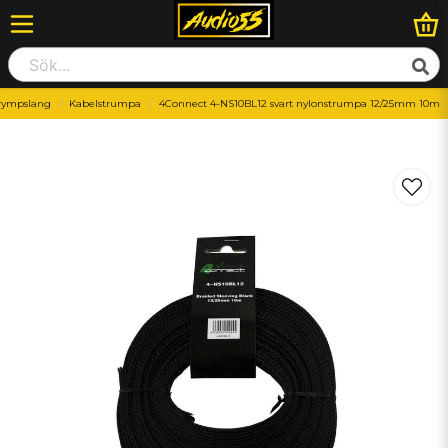
rympslang
Kabelstrumpa
4Connect 4-NS10BL12 svart nylonstrumpa 12/25mm 10m