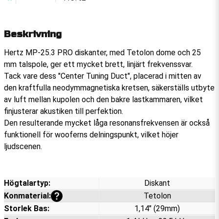
Beskrivning
Hertz MP-25.3 PRO diskanter, med Tetolon dome och 25
mm talspole, ger ett mycket brett, linjärt frekvenssvar.
Tack vare dess "Center Tuning Duct", placerad i mitten av
den kraftfulla neodymmagnetiska kretsen, säkerställs utbyte
av luft mellan kupolen och den bakre lastkammaren, vilket
finjusterar akustiken till perfektion.
Den resulterande mycket låga resonansfrekvensen är också
funktionell för wooferns delningspunkt, vilket höjer
ljudscenen.
Högtalartyp:
Diskant
Visa mer information
Konmaterial:
Tetolon
Storlek Bas:
1,14" (29mm)