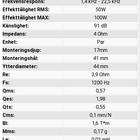
Frekvensrespons:
1,4 kHz - 22,5 kHz
Effekttålighet RMS:
50W
Effekttålighet MAX:
100W
Känslighet:
91 dB
Impedans:
4 Ohm
Enhet:
Par
Monteringsdjup:
17mm
Monteringshål:
41 mm
Ytterdiameter:
44 mm
Re:
3,9 Ohm
Fs:
1200 Hz
Qms:
0,57
Qes:
1,98
Qts:
0,55
Cms:
0,1 mm/N
Bl:
1,6 T*m
Mms:
0,17 g
Le:
0,02 mH