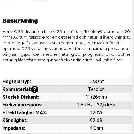
Beskrivning
Hertz C-26-diskanten har en 26 mm (1 tum) Tetolon®-dome och 20
mm (0,8 tum) talspole för en detaljerad och naturlig återgivning av
medelhöga frekvenser. R&D-teamet arbetade mycket för att
optimera C-26 spridningsegenskaper för att maximera prestanda
på lyssningspunkten, med en naturlig och progressiv roll-off och en
naturlig klangfärg som gynnar frekvenslinjäritet. Inkl. kabelfilter.
Högtalartyp:
Diskant
Visa mer information
Konmaterial:
Tetolon
Storlek Diskant:
1" (26mm)
Frekvensrespons:
1,8 kHz - 22,5 kHz
Effekttålighet MAX:
120W
Känslighet:
92 dB
Impedans:
4 Ohm