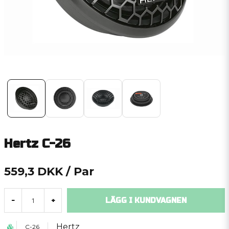
Hertz C-26
559,3 DKK
/ Par
LÄGG I KUNDVAGNEN
-
+
Hertz
C-26