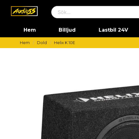
Hem
Billjud
Lastbil 24V
Hem
Dold
Helix K 10E