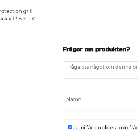
tection grill
4 x 13.8 x 11.4″
Frågor om produkten?
question
Fråga oss något om denna pr
name
Namn
Ja, ni får publicera min frå