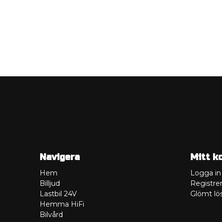
Navigera
Mitt k
Hem
Logga in
Billjud
Registrer
Lastbil 24V
Glömt lö
Hemma HiFi
Bilvård