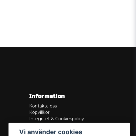
Information
Kontakta oss
Köpvillkor
Integritet & Cookiespolicy
Retur
Vi använder cookies
Service/Garanti