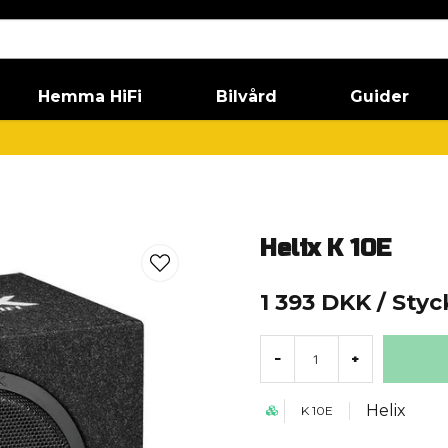
Hemma HiFi
Bilvård
Guider
Helix K 10E
1 393 DKK
/ Styc
-
+
Helix
K 10E