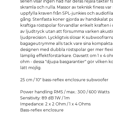
serien visar ingen nåd när deras rejäla takter få
skramla och rulla. Massor av teknisk finess var
uppfylla kraven från SPL-junkies och audiofi
gång. Stenfasta koner gjorda av handskalat 
kraftiga röstspolar förvandlar enkelt kraften i 
av ljudtryck utan att försumma varken akustis
ljudprecision. Lyckligtvis slösar K subwoofrarn
bagageutrymme alls tack vare sina kompakta 
designen med dubbla röstspolar ger mer flexibi
lämplig effektförstärkare. Oavsett om 1 x 4 ohm
ohm - dessa ″djupa basgarantier″ gör vilken k
lätt möjlig.
25 cm / 10″ bass-reflex enclosure subwoofer
Power handling RMS / max.: 300 / 600 Watts
Sensitivity: 89 dB 1W / 1m
Impedance: 2 x 2 Ohm / 1 x 4 Ohms
Bass-reflex enclosure