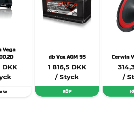
n Vega
00.2D
db Vox AGM 95
Cerwin 
5 DKK
1 816,5 DKK
314,
tyck
/ Styck
/ S
aka
KÖP
K