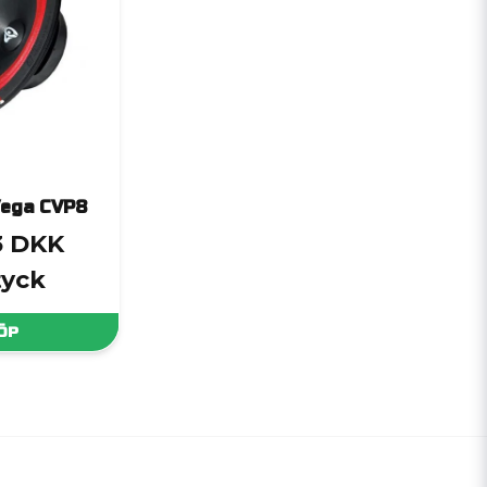
Vega CVP8
3 DKK
tyck
ÖP