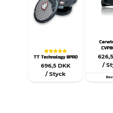
Cerwi
CVP8
626,
TT Technology 8PRO
/ S
696,5 DKK
/ Styck
Bev