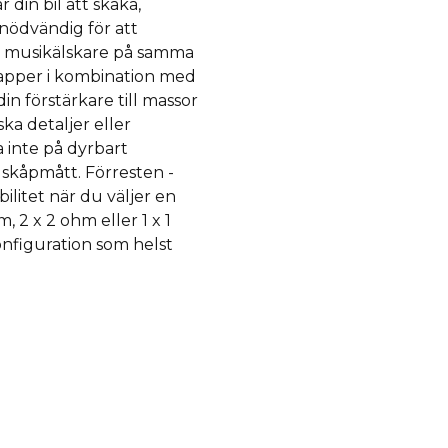
r din bil att skaka,
 nödvändig för att
la musikälskare på samma
papper i kombination med
din förstärkare till massor
ka detaljer eller
a inte på dyrbart
skåpmått. Förresten -
litet när du väljer en
, 2 x 2 ohm eller 1 x 1
onfiguration som helst