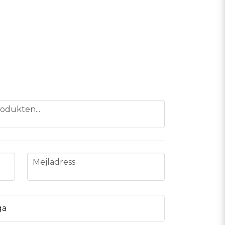
odukten...
email
Mejladress
ga