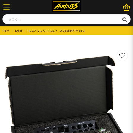
Hem
Dold
HELIX V EIGHT DSP - Bluetooth modul