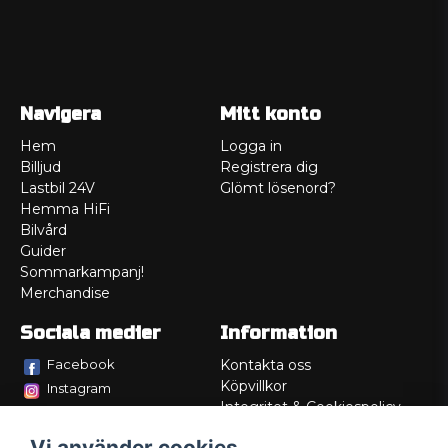
Navigera
Mitt konto
Hem
Logga in
Billjud
Registrera dig
Lastbil 24V
Glömt lösenord?
Hemma HiFi
Bilvård
Guider
Sommarkampanj!
Merchandise
Sociala medier
Information
Facebook
Kontakta oss
Köpvillkor
Instagram
Integritet & Cookiespolicy
TikTok
Retur
Vi använder cookies