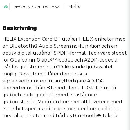
Helix
HEC BT V EIGHT DSP MK2
Beskrivning
HELIX Extension Card BT utökar HELIX-enheter med
en Bluetooth® Audio Streaming-funktion och en
optisk digital utgång i SPDIF-format. Tack vare stödet
för Qualcomm® aptX™-codec och A2DP-codec är
trådlös ljudströmning i CD-liknande ljudkvalitet
möjlig. Dessutom tillåter den direkta
signalöverföringen (utan ytterligare AD-DA-
konvertering) från BT-modulen till DSP förlustfri
ljudbehandling och därmed enastående
ljudprestanda. Modulen kommer att levereras med
en enhetsspecifik sidopanel och ger kompatibilitet
med alla enheter med trådlös Bluetooth®-teknik.