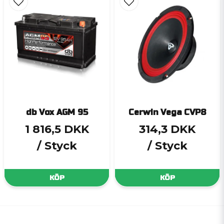
db Vox AGM 95
Cerwin Vega CVP8
1 816,5 DKK
314,3 DKK
/ Styck
/ Styck
KÖP
KÖP