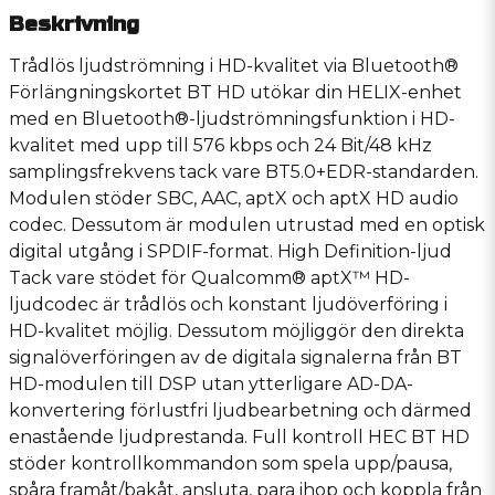
Beskrivning
Trådlös ljudströmning i HD-kvalitet via Bluetooth®
Förlängningskortet BT HD utökar din HELIX-enhet
med en Bluetooth®-ljudströmningsfunktion i HD-
kvalitet med upp till 576 kbps och 24 Bit/48 kHz
samplingsfrekvens tack vare BT5.0+EDR-standarden.
Modulen stöder SBC, AAC, aptX och aptX HD audio
codec. Dessutom är modulen utrustad med en optisk
digital utgång i SPDIF-format. High Definition-ljud
Tack vare stödet för Qualcomm® aptX™ HD-
ljudcodec är trådlös och konstant ljudöverföring i
HD-kvalitet möjlig. Dessutom möjliggör den direkta
signalöverföringen av de digitala signalerna från BT
HD-modulen till DSP utan ytterligare AD-DA-
konvertering förlustfri ljudbearbetning och därmed
enastående ljudprestanda. Full kontroll HEC BT HD
stöder kontrollkommandon som spela upp/pausa,
spåra framåt/bakåt, ansluta, para ihop och koppla från