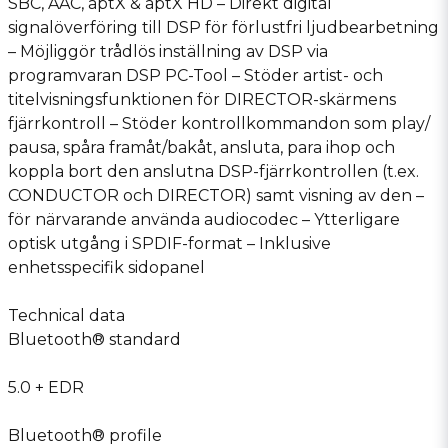
SBC, AAC, aptX & aptX HD – Direkt digital
signalöverföring till DSP för förlustfri ljudbearbetning
– Möjliggör trådlös inställning av DSP via
programvaran DSP PC-Tool – Stöder artist- och
titelvisningsfunktionen för DIRECTOR-skärmens
fjärrkontroll – Stöder kontrollkommandon som play/
pausa, spåra framåt/bakåt, ansluta, para ihop och
koppla bort den anslutna DSP-fjärrkontrollen (t.ex.
CONDUCTOR och DIRECTOR) samt visning av den –
för närvarande använda audiocodec – Ytterligare
optisk utgång i SPDIF-format – Inklusive
enhetsspecifik sidopanel
Technical data
Bluetooth® standard
5.0 + EDR
Bluetooth® profile