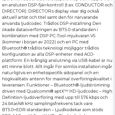
en ansluten DSP-fjärrkontroll (t.ex. CONDUCTOR och
DIRECTOR). DIRECTOR:s display visar dig också
aktuell artist och titel samt den för närvarande
använda ljudcodec. Trådlös DSP-inställning Den
ökade dataöverföringen av BT5.0-standarden i
kombination med DSP PC-Tool-mjukvaran V5
(kommer i början av 2022) och en PC med
Bluetooth® trådlös teknologi möjliggör trådlös
konfiguration av alla DSP-enheter med ACO-
plattform. En krånglig anslutning via USB-kabel är nu
ett minne blott. Allt ingår För sömlös installation ingår
naturligtvis en enhetsspecifik sidopanel och en
högkvalitativ antenn för maximal överföringskvalitet i
leveransen. Funktioner – Bluetooth®-ljudströmning
driven med Qualcomm® aptX™ HD-ljudcodec – High
Definition-ljudöverföring med upp till 576 kbps och
24 bitar/48 kHz samplingsfrekvens tack vare
BT5.0+EDR-standarden – Ljudkodekar som stöds: