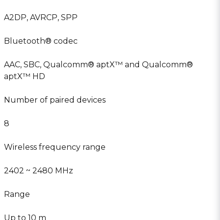
A2DP, AVRCP, SPP
Bluetooth® codec
AAC, SBC, Qualcomm® aptX™ and Qualcomm®
aptX™ HD
Number of paired devices
8
Wireless frequency range
2402 ~ 2480 MHz
Range
Up to 10 m