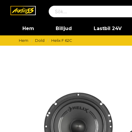
Hem
Billjud
Lastbil 24V
Hem
Dold
Helix F 62C