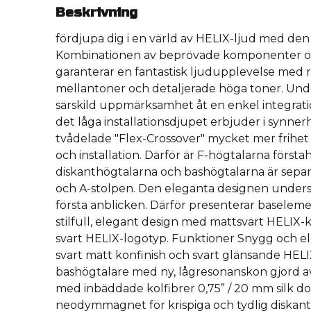
Beskrivning
fördjupa dig i en värld av HELIX-ljud med den
Kombinationen av beprövade komponenter o
garanterar en fantastisk ljudupplevelse med r
mellantoner och detaljerade höga toner. Un
särskild uppmärksamhet åt en enkel integrati
det låga installationsdjupet erbjuder i synner
tvådelade ″Flex-Crossover″ mycket mer frihet 
och installation. Därför är F-högtalarna första
diskanthögtalarna och bashögtalarna är separa
och A-stolpen. Den eleganta designen under
första anblicken. Därför presenterar baselemen
stilfull, elegant design med mattsvart HELIX-
svart HELIX-logotyp. Funktioner Snygg och 
svart matt konfinish och svart glänsande HELI
bashögtalare med ny, lågresonanskon gjord a
med inbäddade kolfibrer 0,75” / 20 mm silk 
neodymmagnet för krispiga och tydlig diskant