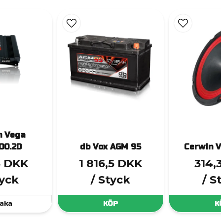
n Vega
00.2D
db Vox AGM 95
Cerwin 
5 DKK
1 816,5 DKK
314,
tyck
/ Styck
/ S
aka
KÖP
K