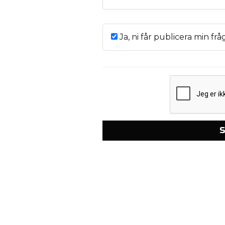
Ja, ni får publicera min frå
S