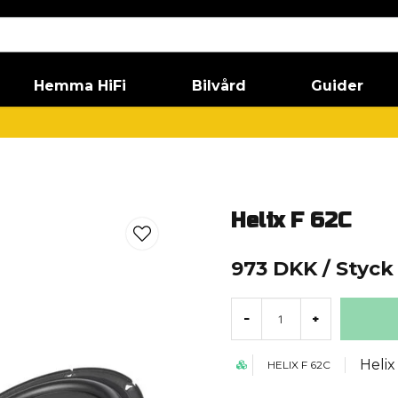
Hemma HiFi
Bilvård
Guider
Helix F 62C
973 DKK
/ Styck
-
+
Helix
HELIX F 62C