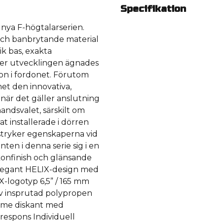
Specifikation
 nya F-högtalarserien.
ch banbrytande material
ik bas, exakta
der utvecklingen ägnades
on i fordonet. Förutom
het den innovativa,
när det gäller anslutning
handsvalet, särskilt om
t installerade i dörren
stryker egenskaperna vid
ten i denna serie sig i en
konfinish och glänsande
elegant HELIX-design med
X-logotyp 6,5” / 165 mm
v insprutad polypropen
dome diskant med
respons Individuell