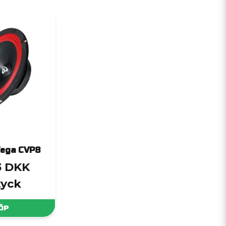
Vega CVP8
3 DKK
tyck
ÖP