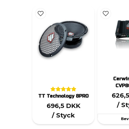
Cerwi
CVP8
626,
TT Technology 8PRO
/ S
696,5 DKK
/ Styck
Bev