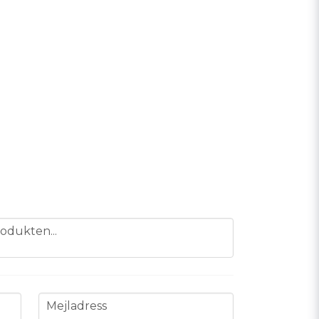
odukten...
email
Mejladress