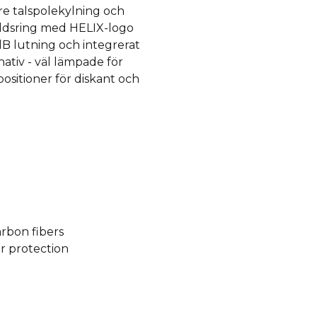
re talspolekylning och
ddsring med HELIX-logo
dB lutning och integrerat
ativ - väl lämpade för
ositioner för diskant och
rbon fibers
r protection