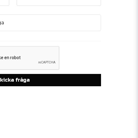
ga
kicka fråga