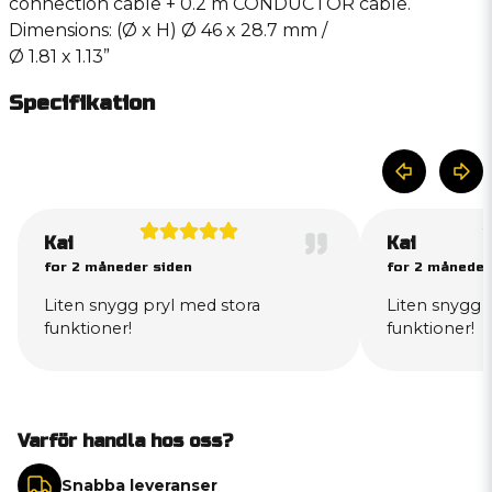
connection cable + 0.2 m CONDUCTOR cable.
Dimensions: (Ø x H) Ø 46 x 28.7 mm /
Ø 1.81 x 1.13”
Specifikation
Kai
Kai
for 2 måneder siden
for 2 måneder
Liten snygg pryl med stora
Liten snygg 
funktioner!
funktioner!
Varför handla hos oss?
Snabba leveranser