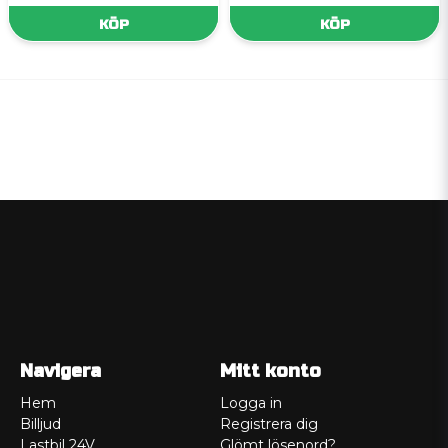
KÖP
KÖP
Navigera
Mitt konto
Hem
Logga in
Billjud
Registrera dig
Lastbil 24V
Glömt lösenord?