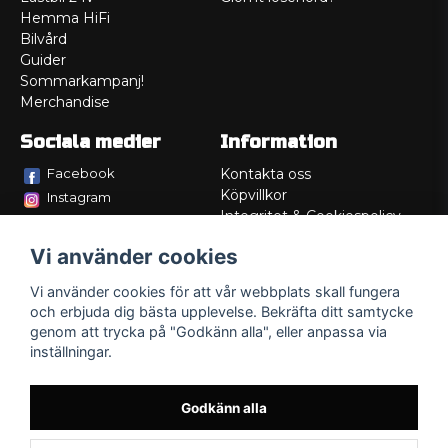
Hemma HiFi
Bilvård
Guider
Sommarkampanj!
Merchandise
Sociala medier
Information
Facebook
Kontakta oss
Köpvillkor
Instagram
Integritet & Cookiespolicy
TikTok
Retur
Vi använder cookies
Service/Garanti
Felsökningsguider
Vi använder cookies för att vår webbplats skall fungera
Lådritning
och erbjuda dig bästa upplevelse. Bekräfta ditt samtycke
Om oss
genom att trycka på "Godkänn alla", eller anpassa via
inställningar.
Godkänn alla