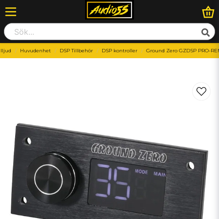
illjud
Huvudenhet
DSP Tillbehör
DSP kontroller
Ground Zero GZDSP PRO-R