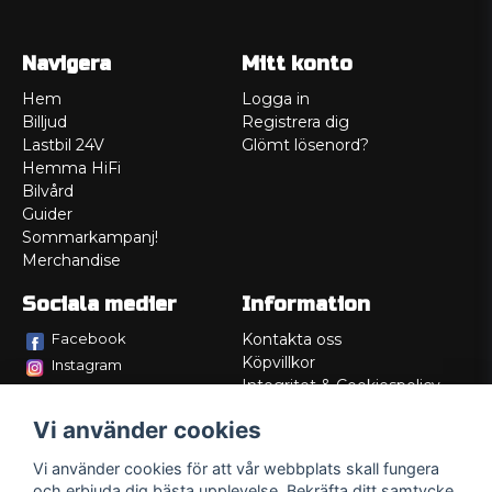
Navigera
Mitt konto
Hem
Logga in
Billjud
Registrera dig
Lastbil 24V
Glömt lösenord?
Hemma HiFi
Bilvård
Guider
Sommarkampanj!
Merchandise
Sociala medier
Information
Facebook
Kontakta oss
Köpvillkor
Instagram
Integritet & Cookiespolicy
TikTok
Retur
Vi använder cookies
Service/Garanti
Felsökningsguider
Vi använder cookies för att vår webbplats skall fungera
Lådritning
och erbjuda dig bästa upplevelse. Bekräfta ditt samtycke