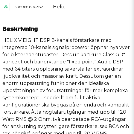
Helix
5060661890382
Beskrivning
HELIX V EIGHT DSP 8-kanals förstärkare med
integrerad 10-kanals signalprocessor öppnar nya vyer
för bilstereoentusiaster. Dess unika "Pure Class GD"-
koncept och banbrytande "fixed point" Audio DSP
med 64 bitars upplösning säkerställer extraordinär
ljudkvalitet och massor av kraft. Dessutom ger en
enorm uppsättning funktioner den idealiska
uppsättningen av förutsättningar för mer komplexa
systemkoncept – speciellt om fullt aktiva
konfigurationer ska byggas på en enda och kompakt
förstärkare. Åtta högtalarutgångar med upp till 120
Watt RMS @ 2 Ohm, två bearbetade RCA-utgångar
för anslutning av ytterligare förstärkare, sex RCA och
sex högnivåingångar med upp till 20 V RMS