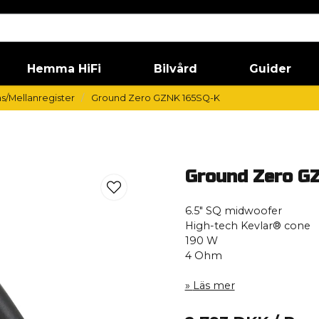
Hemma HiFi
Bilvård
Guider
as/Mellanregister
Ground Zero GZNK 165SQ-K
Ground Zero G
6.5″ SQ midwoofer
High-tech Kevlar® cone
190 W
4 Ohm
Läs mer