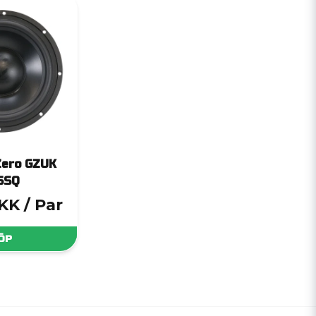
Zero GZUK
5SQ
DKK
/ Par
ÖP