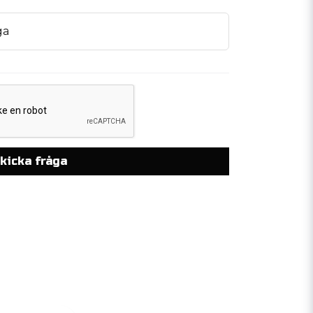
ga
kicka fråga