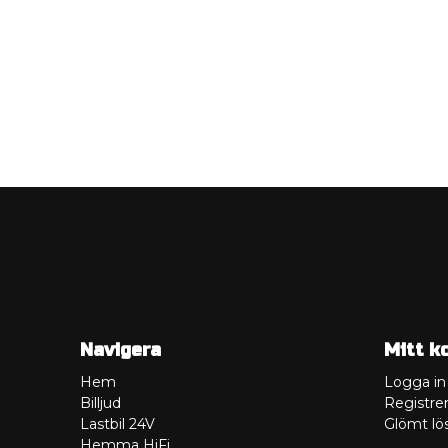
Navigera
Mitt k
Hem
Logga in
Billjud
Registrer
Lastbil 24V
Glömt lö
Hemma HiFi