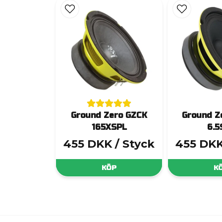
Ground Zero GZCK
Ground Z
165XSPL
6.5
455 DKK
/ Styck
455 DK
KÖP
K