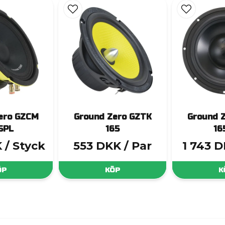
ero GZCM
Ground Zero GZTK
Ground 
SPL
165
16
K
/ Styck
553 DKK
/ Par
1 743 
ÖP
KÖP
K