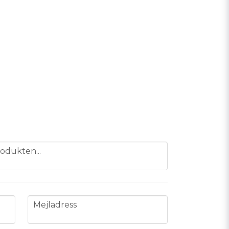
odukten...
email
Mejladress