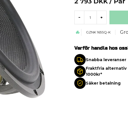
2 793 DKK
/ Par
-
+
Gr
GZNK 165SQ-K
Varför handla hos oss
Snabba leveranser
Fraktfria alternativ
1000kr*
Säker betalning