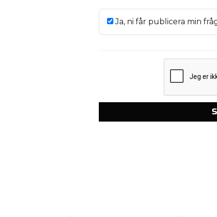
Ja, ni får publicera min frå
S