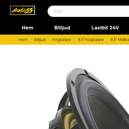
Hem
Billjud
Lastbil 24V
Hem
Billjud
Högtalare
6.5" högtalare
6.5" Midb