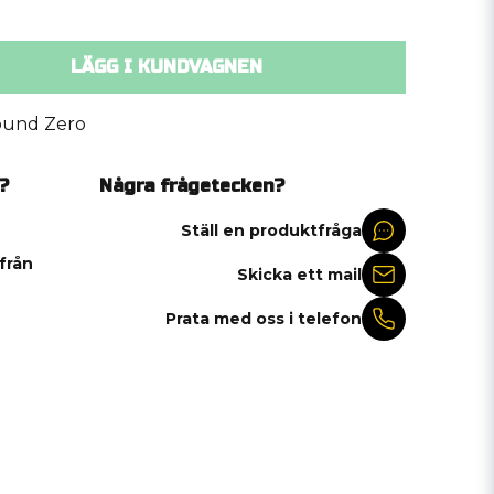
LÄGG I KUNDVAGNEN
ound Zero
?
Några frågetecken?
Ställ en produktfråga
 från
Skicka ett mail
Prata med oss i telefon