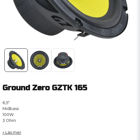
Ground Zero GZTK 165
6,5″
Midbass
100W
3 Ohm
Läs mer