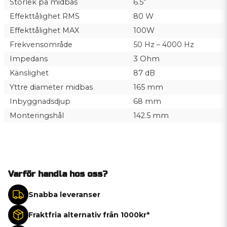
Storlek på midbas
6.5”
Effekttålighet RMS
80 W
Effekttålighet MAX
100W
Frekvensområde
50 Hz – 4000 Hz
Impedans
3 Ohm
Känslighet
87 dB
Yttre diameter midbas
165 mm
Inbyggnadsdjup
68 mm
Monteringshål
142.5 mm
Varför handla hos oss?
Snabba leveranser
Fraktfria alternativ från 1000kr*