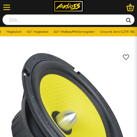
d
Högtalare
6.5" högtalare
6.5" Midbas/Mellanregister
Ground Zero GZTK 165