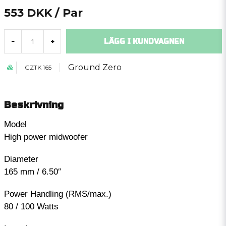
553 DKK
/ Par
LÄGG I KUNDVAGNEN
-
+
Ground Zero
GZTK 165
Beskrivning
Model
High power midwoofer
Diameter
165 mm / 6.50″
Power Handling (RMS/max.)
80 / 100 Watts