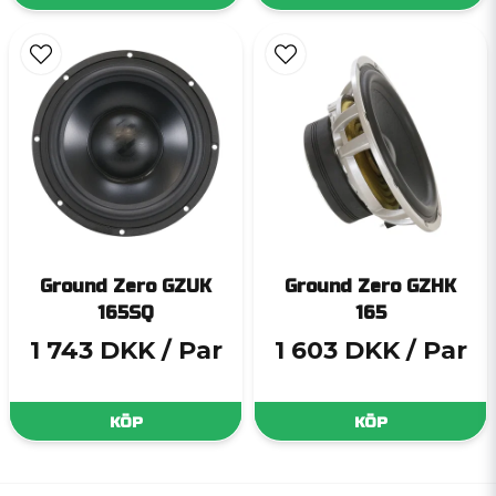
Ground Zero GZUK
Ground Zero GZHK
165SQ
165
1 743 DKK
/ Par
1 603 DKK
/ Par
KÖP
KÖP