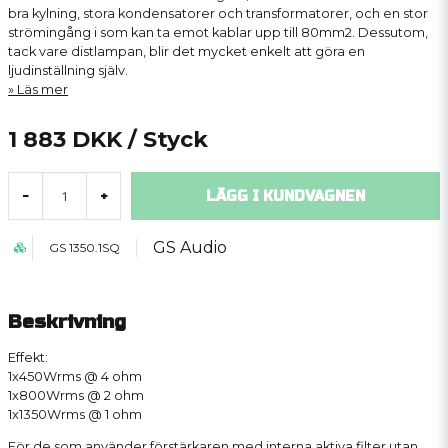
bra kylning, stora kondensatorer och transformatorer, och en stor
strömingång i som kan ta emot kablar upp till 80mm2. Dessutom,
tack vare distlampan, blir det mycket enkelt att göra en
ljudinställning själv.
Läs mer
1 883 DKK
/ Styck
LÄGG I KUNDVAGNEN
-
+
GS Audio
GS 1350.1SQ
Beskrivning
Effekt:
1x450Wrms @ 4 ohm
1x800Wrms @ 2 ohm
1x1350Wrms @ 1 ohm
För de som använder förstärkaren med interna aktiva filter utan