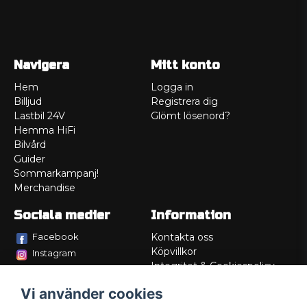
Navigera
Mitt konto
Hem
Logga in
Billjud
Registrera dig
Lastbil 24V
Glömt lösenord?
Hemma HiFi
Bilvård
Guider
Sommarkampanj!
Merchandise
Sociala medier
Information
Facebook
Kontakta oss
Köpvillkor
Instagram
Integritet & Cookiespolicy
TikTok
Retur
Vi använder cookies
Service/Garanti