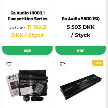
Gs Audio 18000.1
Competition Series
Gs Audio 5800.1SQ
11 199,3
5 593 DKK
17 493 DKK
DKK
/ Styck
/ Styck
KÖP
KÖP
-33%