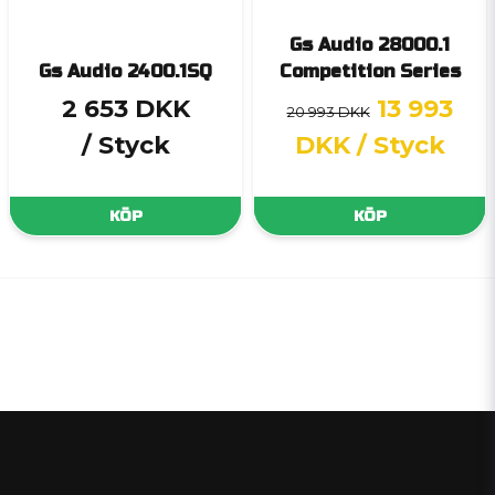
Gs Audio 28000.1
Gs Audio 2400.1SQ
Competition Series
2 653 DKK
13 993
20 993 DKK
/ Styck
DKK
/ Styck
KÖP
KÖP