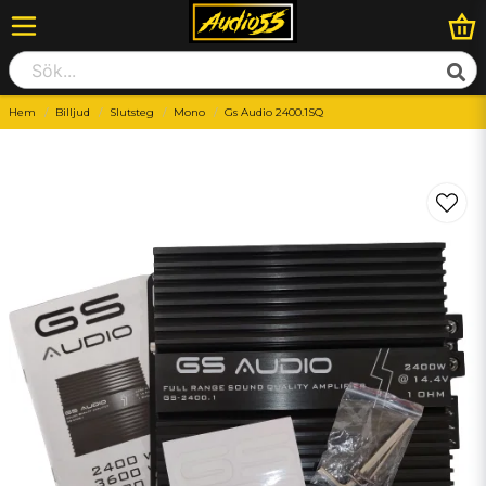
Hem
Billjud
Slutsteg
Mono
Gs Audio 2400.1SQ