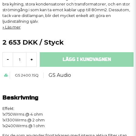
bra kylning, stora kondensatorer och transformatorer, och en stor
strömingång i som kan ta emot kablar upp till 80mm2. Dessutom,
tack vare distlampan, blir det mycket enkelt att göra en
ljudinställning själv.
Läs mer
2 653 DKK
/ Styck
LÄGG I KUNDVAGNEN
-
+
GS Audio
GS 2400.1SQ
Beskrivning
Effekt:
1x750Wrms @ 4 ohm
1x1300Wrms @ 2 ohm
1x2400Wrms @ 1 ohm
För de som använder förstärkaren med interna aktiva filter utan