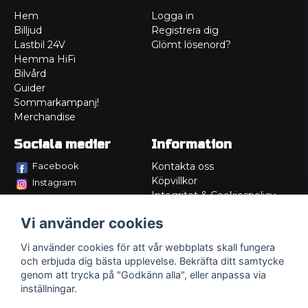
Hem
Logga in
Billjud
Registrera dig
Lastbil 24V
Glömt lösenord?
Hemma HiFi
Bilvård
Guider
Sommarkampanj!
Merchandise
Sociala medier
Information
Facebook
Kontakta oss
Köpvillkor
Instagram
Integritet & Cookiespolicy
TikTok
Retur
Vi använder cookies
Service/Garanti
Felsökningsguider
Vi använder cookies för att vår webbplats skall fungera
Lådritning
och erbjuda dig bästa upplevelse. Bekräfta ditt samtycke
Om oss
genom att trycka på "Godkänn alla", eller anpassa via
inställningar.