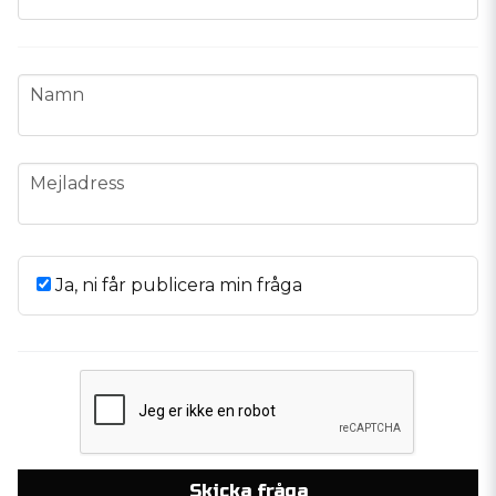
name
Namn
email
Mejladress
Ja, ni får publicera min fråga
Skicka fråga