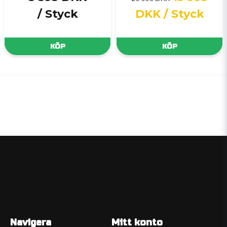
/ Styck
DKK
/ Styck
KÖP
KÖP
Navigera
Mitt konto