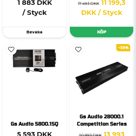
1 883 DKK
11 199,3
17 493 DKK
/ Styck
DKK
/ Styck
Bevaka
KÖP
-33%
Gs Audio 28000.1
Gs Audio 5800.1SQ
Competition Series
5 593 DKK
13 993
20 993 DKK