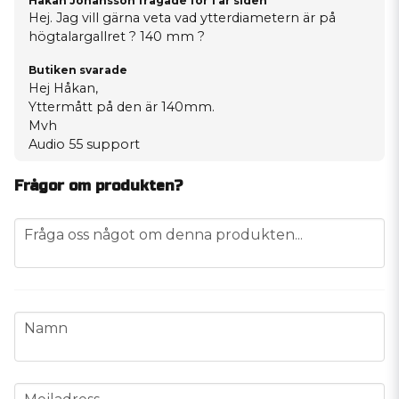
Håkan Johansson frågade
for 1 år siden
Hej. Jag vill gärna veta vad ytterdiametern är på
högtalargallret ? 140 mm ?
Butiken svarade
Hej Håkan,
Yttermått på den är 140mm.
Mvh
Audio 55 support
Frågor om produkten?
question
Fråga oss något om denna produkten...
name
Namn
email