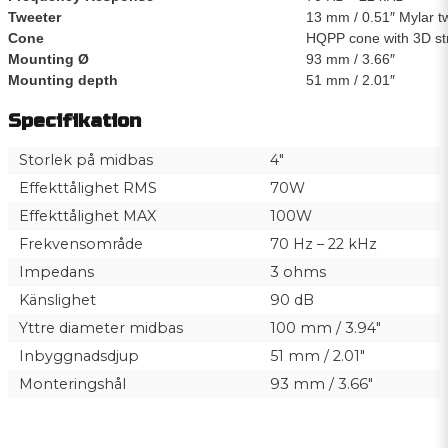
Tweeter
13 mm / 0.51″ Mylar t
Cone
HQPP cone with 3D st
Mounting Ø
93 mm / 3.66″
Mounting depth
51 mm / 2.01″
Specifikation
Storlek på midbas
4"
Effekttålighet RMS
70W
Effekttålighet MAX
100W
Frekvensområde
70 Hz – 22 kHz
Impedans
3 ohms
Känslighet
90 dB
Yttre diameter midbas
100 mm / 3.94″
Inbyggnadsdjup
51 mm / 2.01″
Monteringshål
93 mm / 3.66″