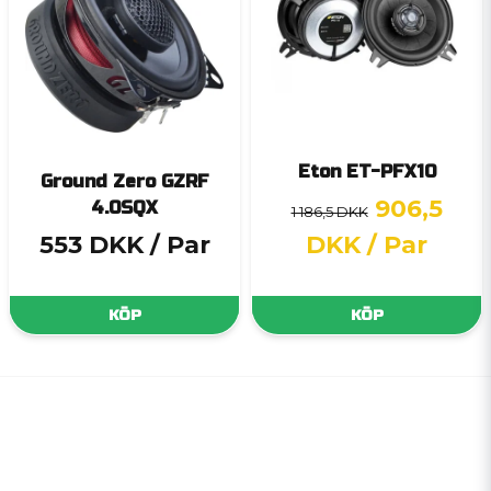
Eton ET-PFX10
Ground Zero GZRF
906,5
4.0SQX
1 186,5 DKK
553 DKK
/ Par
DKK
/ Par
KÖP
KÖP