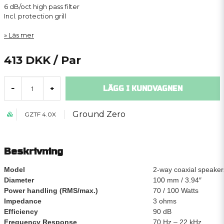
6 dB/oct high pass filter
Incl. protection grill
Läs mer
413 DKK
/ Par
LÄGG I KUNDVAGNEN
-
+
Ground Zero
GZTF 4.0X
Beskrivning
Model
2-way coaxial speaker
Diameter
100 mm / 3.94″
Power handling (RMS/max.)
70 / 100 Watts
Impedance
3 ohms
Efficiency
90 dB
Frequency Response
70 Hz – 22 kHz