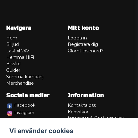
Navigera
Mitt konto
Hem
Logga in
Billjud
Registrera dig
Lastbil 24V
Glömt lösenord?
Hemma HiFi
Bilvård
Guider
Sommarkampanj!
Merchandise
Sociala medier
Information
Facebook
Kontakta oss
Köpvillkor
Instagram
Integritet & Cookiespolicy
TikTok
Retur
Vi använder cookies
Service/Garanti
Felsökningsguider