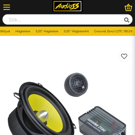
Billjud
Högtalare
5.25" högtalare
5.25" Högtalarkit
Ground Zero GZTC 130.2X