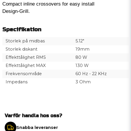
Compact inline crossovers for easy install
Design-Grill.
Specifikation
Storlek på midbas
5.12″
Storlek diskant
19mm
Effekttålighet RMS
80 W
Effekttålighet MAX
130 W
Frekvensområde
60 Hz - 22 KHz
Impedans
3 Ohm
Varför handla hos oss?
Snabba leveranser