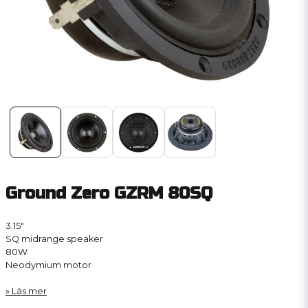
Ground Zero GZRM 80SQ
3.15″
SQ midrange speaker
80W
Neodymium motor
Läs mer