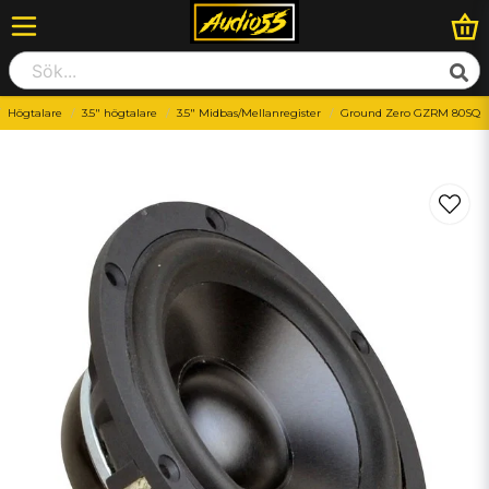
Högtalare
3.5" högtalare
3.5" Midbas/Mellanregister
Ground Zero GZRM 80SQ