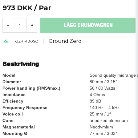
973 DKK
/ Par
LÄGG I KUNDVAGNEN
-
+
Ground Zero
GZRM 80SQ
Beskrivning
Model
Sound quality midrange
Diameter
80 mm / 3.15″
Power handling (RMS/max.)
50 / 80 Watts
Impedance
4 Ohms
Efficiency
89 dB
Frequency Response
140 Hz – 4 kHz
Voice coil
25 mm / 1″
Cone
anodized aluminum
Magnetmaterial
Neodymium
Mounting Ø
77 mm / 3.03″