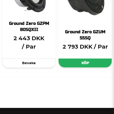
Ground Zero GZPM
80SQXII
Ground Zero GZUM
2 443 DKK
55SQ
/ Par
2 793 DKK
/ Par
Bevaka
KÖP