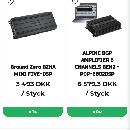
ALPINE DSP
AMPLIFIER 8
Ground Zero GZHA
CHANNELS GEN2 -
MINI FIVE-DSP
PDP-E802DSP
3 493 DKK
6 579,3 DKK
/ Styck
/ Styck
KÖP
KÖP