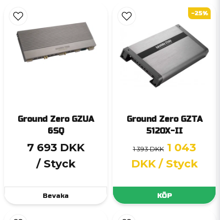
-25%
Ground Zero GZUA
Ground Zero GZTA
6SQ
5120X-II
7 693 DKK
1 043
1 393 DKK
/ Styck
DKK
/ Styck
Bevaka
KÖP