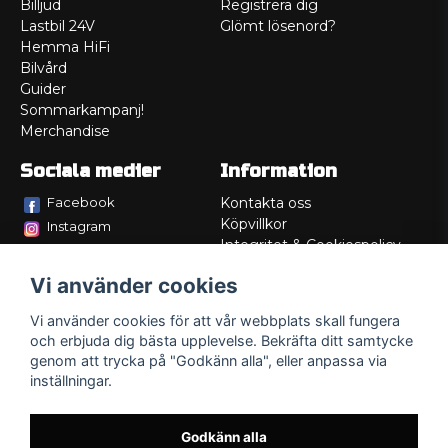
Billjud
Registrera dig
Lastbil 24V
Glömt lösenord?
Hemma HiFi
Bilvård
Guider
Sommarkampanj!
Merchandise
Sociala medier
Information
Facebook
Kontakta oss
Köpvillkor
Instagram
Integritet & Cookiespolicy
TikTok
Retur
Vi använder cookies
Service/Garanti
Felsökningsguider
Vi använder cookies för att vår webbplats skall fungera
Lådritning
och erbjuda dig bästa upplevelse. Bekräfta ditt samtycke
Om oss
genom att trycka på "Godkänn alla", eller anpassa via
inställningar.
Godkänn alla