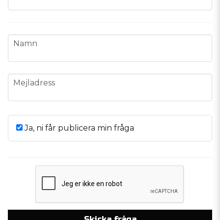
name
Namn
email
Mejladress
Ja, ni får publicera min fråga
Skicka fråga