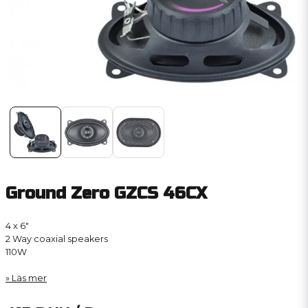
Ground Zero GZCS 46CX
4 x 6″
2 Way coaxial speakers
110W
Läs mer