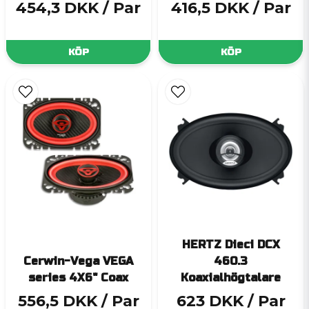
454,3 DKK
/ Par
416,5 DKK
/ Par
KÖP
KÖP
HERTZ Dieci DCX
Cerwin-Vega VEGA
460.3
series 4X6" Coax
Koaxialhögtalare
556,5 DKK
/ Par
623 DKK
/ Par