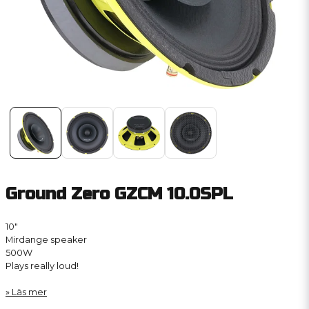
Ground Zero GZCM 10.0SPL
10″
Mirdange speaker
500W
Plays really loud!
Läs mer