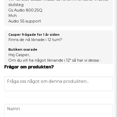
slutsteg
Gs Audio 800.2SQ
Mvh
Audio 55 support
Casper frågade
for 1 år siden
Finns de nå liknade i 12 tum?
Butiken svarade
Hej Casper,
Om du vill ha något liknande i 12" så har vi dessa :
https://audio55.se/sv/products/master-audio-pa124
Frågor om produkten?
Alternativt om du vill ge dig på något riktigt rejält
har vi även dessa :
question
Fråga oss något om denna produkten...
https://audio55.se/sv/products/b2-audio-pair-of-rage-
12-8-ohm-500-watt-rms-water-resistant-mid-range-
speakers-rage12pwr
Mvh
Audio 55 support
name
Namn