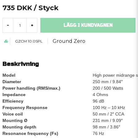
735 DKK
/ Styck
LÄGG I KUNDVAGNEN
-
+
Ground Zero
GZCM 10.0SPL
Beskrivning
Model
High power midrange 
Diameter
250 mm / 9.84″
Power handling (RMS/max.)
200 / 500 Watts
Impedance
4 Ohms
Efficiency
96 dB
Frequency Response
100 Hz – 10 kHz
Voice coil
50 mm / 2″ CCA
Mounting Ø
231 mm / 9.09″
Mounting depth
98 mm / 3.86″
Resonance frequency (Fs)
76 Hz