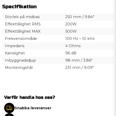
Specifikation
Storlek på midbas
250 mm / 9.84″
Effekttålighet RMS
200W
Effekttålighet MAX
500W
Frekvensområde
100 Hz – 10 kHz
Impedans
4 Ohms
Känslighet
96 dB
Inbyggnadsdjup
98 mm / 3.86″
Monteringshål
231 mm / 9.09″
Varför handla hos oss?
Snabba leveranser