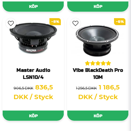
KÖP
KÖP
-8%
-6%
Master Audio
Vibe BlackDeath Pro
LSN10/4
10M
836,5
1 186,5
906,5 DKK
1 256,5 DKK
DKK
/ Styck
DKK
/ Styck
KÖP
KÖP