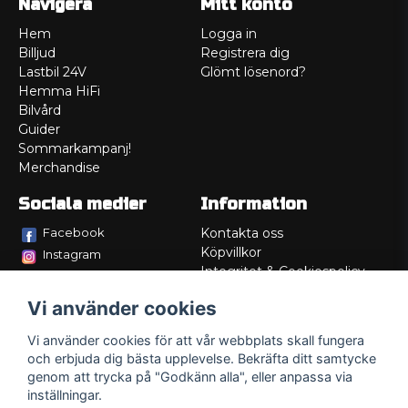
Navigera
Mitt konto
Hem
Logga in
Billjud
Registrera dig
Lastbil 24V
Glömt lösenord?
Hemma HiFi
Bilvård
Guider
Sommarkampanj!
Merchandise
Sociala medier
Information
Facebook
Kontakta oss
Köpvillkor
Instagram
Integritet & Cookiespolicy
TikTok
Retur
Vi använder cookies
Service/Garanti
Felsökningsguider
Vi använder cookies för att vår webbplats skall fungera
Lådritning
och erbjuda dig bästa upplevelse. Bekräfta ditt samtycke
Om oss
genom att trycka på "Godkänn alla", eller anpassa via
inställningar.