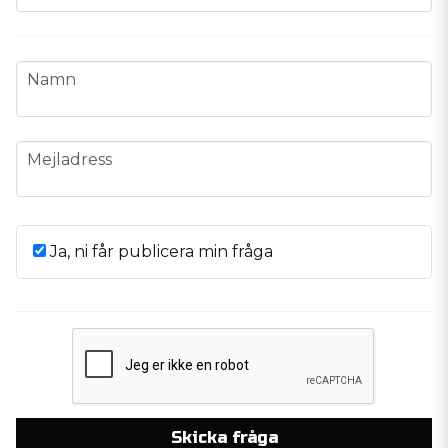
name
Namn
email
Mejladress
Ja, ni får publicera min fråga
Skicka fråga