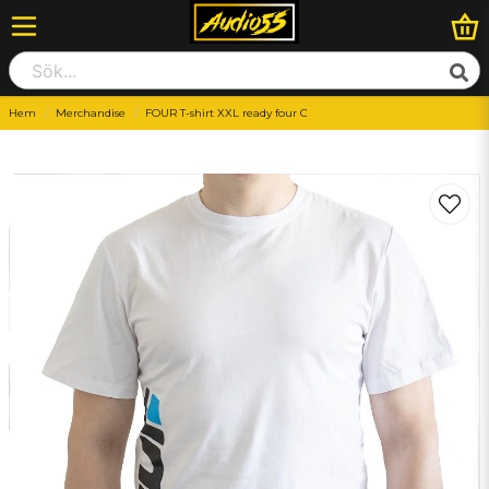
Hem
Merchandise
FOUR T-shirt XXL ready four C