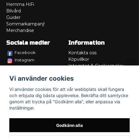
Hemma HiFi
Bilvård
Guider
Sommarkampanj!
Merchandise
Sociala medier
Information
Facebook
Kontakta oss
Köpvillkor
Instagram
Integritet & Cookiespolicy
TikTok
Retur
Vi använder cookies
Service/Garanti
Felsökningsguider
Vi använder cookies för att vår webbplats skall fungera
Lådritning
och erbjuda dig bästa upplevelse. Bekräfta ditt samtycke
Om oss
genom att trycka på "Godkänn alla", eller anpassa via
inställningar.
Godkänn alla