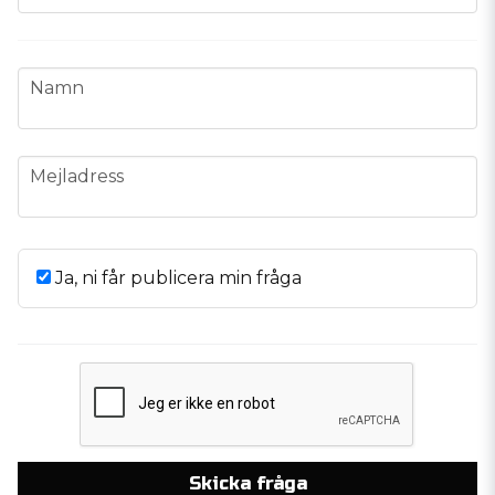
name
Namn
email
Mejladress
Ja, ni får publicera min fråga
Skicka fråga