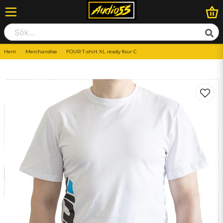
Hem
Merchandise
FOUR T-shirt XL ready four C