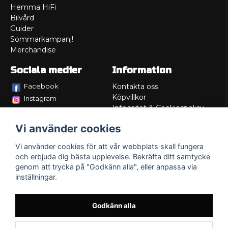
Hemma HiFi
Bilvård
Guider
Sommarkampanj!
Merchandise
Sociala medier
Information
Facebook
Kontakta oss
Köpvillkor
Instagram
Integritet & Cookiespolicy
TikTok
Retur
Vi använder cookies
Service/Garanti
Felsökningsguider
Vi använder cookies för att vår webbplats skall fungera
Lådritning
och erbjuda dig bästa upplevelse. Bekräfta ditt samtycke
Om oss
genom att trycka på "Godkänn alla", eller anpassa via
inställningar.
Godkänn alla