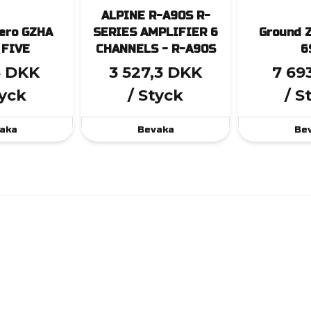
ALPINE R-A90S R-
ero GZHA
SERIES AMPLIFIER 6
Ground 
 FIVE
CHANNELS - R-A90S
6
3 DKK
3 527,3 DKK
7 69
tyck
/ Styck
/ S
aka
Bevaka
Be