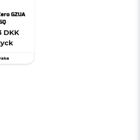
Zero GZUA
SQ
3 DKK
tyck
vaka