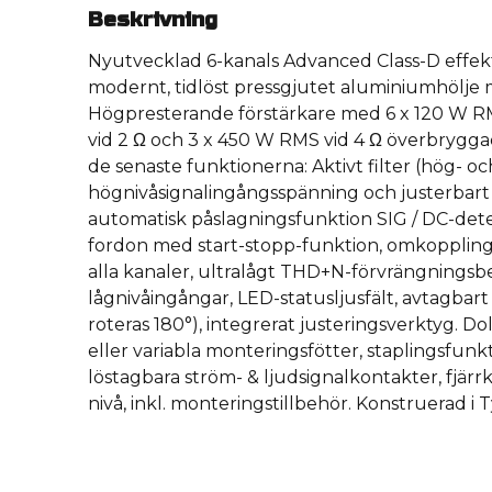
Beskrivning
Nyutvecklad 6-kanals Advanced Class-D effektf
modernt, tidlöst pressgjutet aluminiumhölj
Högpresterande förstärkare med 6 x 120 W RM
vid 2 Ω och 3 x 450 W RMS vid 4 Ω överbrygg
de senaste funktionerna: Aktivt filter (hög- oc
högnivåsignalingångsspänning och justerbart
automatisk påslagningsfunktion SIG / DC-dete
fordon med start-stopp-funktion, omkopplingsba
alla kanaler, ultralågt THD+N-förvrängnings
lågnivåingångar, LED-statusljusfält, avtagbart
roteras 180°), integrerat justeringsverktyg. 
eller variabla monteringsfötter, staplingsfunkt
löstagbara ström- & ljudsignalkontakter, fjä
nivå, inkl. monteringstillbehör. Konstruerad i 