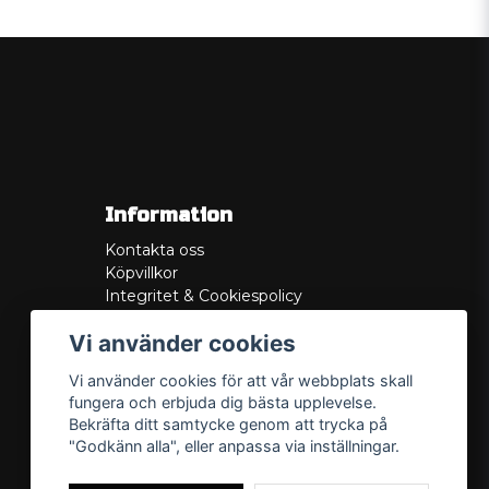
Information
Kontakta oss
Köpvillkor
Integritet & Cookiespolicy
Retur
Vi använder cookies
Service/Garanti
Felsökningsguider
Vi använder cookies för att vår webbplats skall
Lådritning
fungera och erbjuda dig bästa upplevelse.
Om oss
Bekräfta ditt samtycke genom att trycka på
"Godkänn alla", eller anpassa via inställningar.