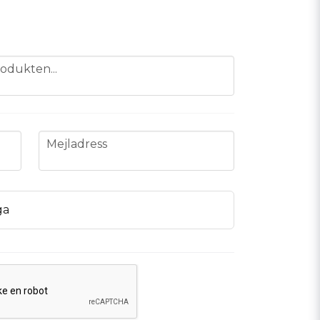
odukten...
email
Mejladress
ga