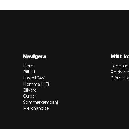
Navigera
Mitt k
Hem
Logga in
Billjud
Registrer
Lastbil 24V
Glömt lö
Hemma HiFi
Bilvård
Guider
Sommarkampanj!
Merchandise