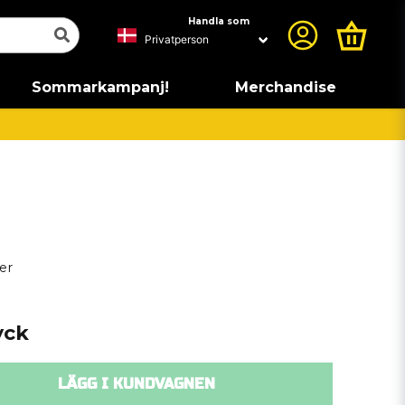
Handla som
Sommarkampanj!
Merchandise
er
yck
LÄGG I KUNDVAGNEN