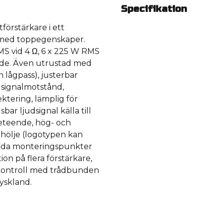
Specifikation
örstärkare i ett
e med toppegenskaper.
S vid 4 Ω, 6 x 225 W RMS
ade. Även utrustad med
h lågpass), justerbar
 signalmotstånd,
ktering, lämplig för
r ljudsignal källa till
beteende, hög- och
 hölje (logotypen kan
Dolda monteringspunkter
ion på flera förstärkare,
rrkontroll med trådbunden
Tyskland.