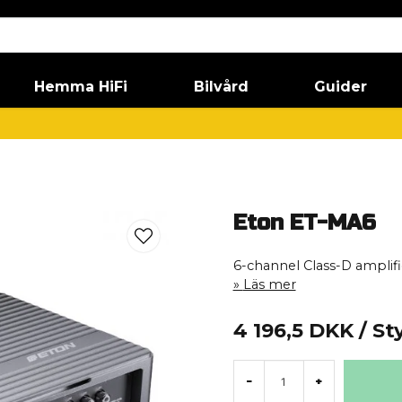
Hemma HiFi
Bilvård
Guider
Eton ET-MA6
6-channel Class-D amplifi
Läs mer
4 196,5 DKK
/ St
-
+