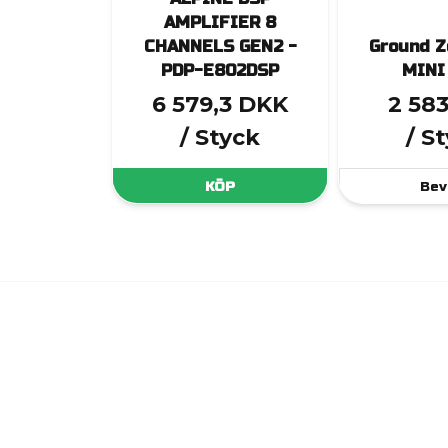
AMPLIFIER 8
CHANNELS GEN2 -
Ground Z
PDP-E802DSP
MINI
6 579,3 DKK
2 58
/ Styck
/ S
KÖP
Bev