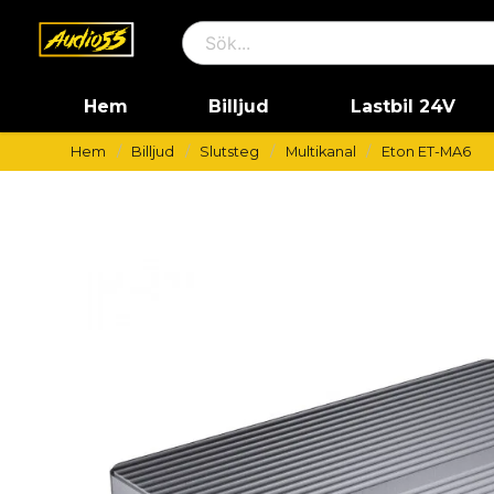
Hem
Billjud
Lastbil 24V
Hem
Billjud
Slutsteg
Multikanal
Eton ET-MA6