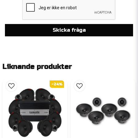
Skicka fråga
Liknande produkter
-24%