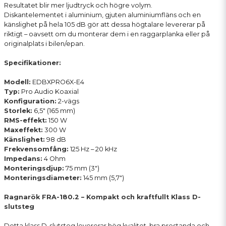
Resultatet blir mer ljudtryck och högre volym.
Diskantelementet i aluminium, gjuten aluminiumfläns och en
känslighet på hela 105 dB gör att dessa högtalare levererar på
riktigt – oavsett om du monterar dem i en raggarplanka eller på
originalplats i bilen/epan.
Specifikationer:
Modell:
EDBXPRO6X-E4
Typ:
Pro Audio Koaxial
Konfiguration:
2-vägs
Storlek:
6,5" (165 mm)
RMS-effekt:
150 W
Maxeffekt:
300 W
Känslighet:
98 dB
Frekvensomfång:
125 Hz – 20 kHz
Impedans:
4 Ohm
Monteringsdjup:
75 mm (3")
Monteringsdiameter:
145 mm (5,7")
Ragnarök FRA-180.2 – Kompakt och kraftfullt Klass D-
slutsteg
Detta klass D-slutsteg levererar hög kvalitet, bra prestanda och