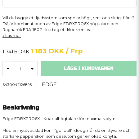
Vill du bygga ett ljudsystem som spelar högt, rent och riktigt fränt?
Då är kombinationen av Edge EDBXPRO6X högtalare och
Ragnarök FRA-180.2 slutsteg ett klockrent val!
Läs mer
1 183 DKK
/ Frp
1 741,6 DKK
LÄGG I KUNDVAGNEN
-
+
EDGE
6430042126895
Beskrivning
Edge EDBXPRO6X – Koaxialhögtalare för maximal volym
Med en nyutvecklad kon i ”golfboll”-design får du en styvare och
starkare papperskon, som dessutom ger en ökad konyta.