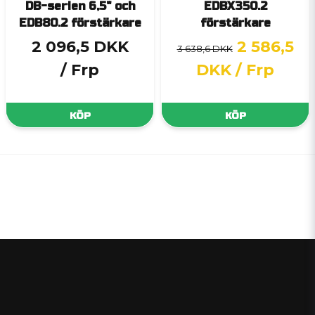
DB-serien 6,5" och
EDBX350.2
EDB80.2 förstärkare
förstärkare
2 096,5 DKK
2 586,5
3 638,6 DKK
/ Frp
DKK
/ Frp
KÖP
KÖP