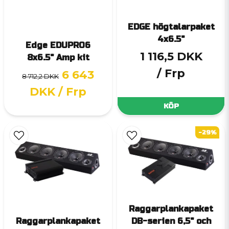
EDGE högtalarpaket
4x6.5"
Edge EDUPRO6
1 116,5 DKK
8x6.5" Amp kit
/ Frp
6 643
8 712,2 DKK
DKK
/ Frp
KÖP
-29%
Raggarplankapaket
Raggarplankapaket
DB-serien 6,5" och