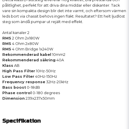
pålitlighet, perfekt för att driva dina middar eller diskanter. Tack
vare sin kompakta design blir det inte varmt, och eftersom värmen
leds bort via chassit behövs ingen fläkt. Resultatet? Ett helt ljudlöst
steg som ändå pumpar ut rejält med effekt.
Antal kanaler 2
RMS
2 Ohm 2x180W
RMS
4 Ohm 2x80W
RMS
4 Ohm Bridge 1x240W
Rekommenderad kabel
10mm2
Rekommenderad säkring
40A
Klass
AB
High Pass Filter
10Hz-50Hz
Low Pass Filter
40Hz-150Hz
Frequency response
32Hz-20kHz
Bass boost
0-18dB
Phase control
0-180 degrees
Dimension
239x237x50mm
Specifikation