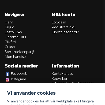
Navigera
Mitt konto
Hem
Logga in
Billjud
Registrera dig
Lastbil 24V
Glömt lösenord?
Hemma HiFi
Bilvård
Guider
Sommarkampanj!
Merchandise
Sociala medier
Information
Facebook
Kontakta oss
Köpvillkor
Instagram
Integritet & Cookiespolicy
TikTok
Retur
Vi använder cookies
Service/Garanti
Felsökningsguider
Vi använder cookies för att vår webbplats skall fungera
Lådritning