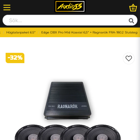
t
Högtalarpaket 6.5"
Edge DBX Pro Mid Koaxial 6,5" + Ragnarök FRA-180.2 Slutsteg
-
32
%