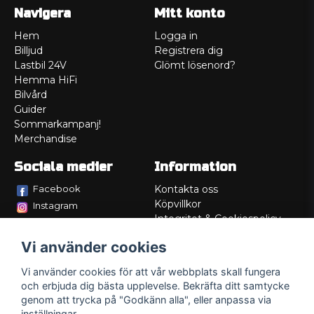
Navigera
Mitt konto
Hem
Logga in
Billjud
Registrera dig
Lastbil 24V
Glömt lösenord?
Hemma HiFi
Bilvård
Guider
Sommarkampanj!
Merchandise
Sociala medier
Information
Facebook
Kontakta oss
Köpvillkor
Instagram
Integritet & Cookiespolicy
TikTok
Retur
Vi använder cookies
Service/Garanti
Felsökningsguider
Vi använder cookies för att vår webbplats skall fungera
Lådritning
och erbjuda dig bästa upplevelse. Bekräfta ditt samtycke
Om oss
genom att trycka på "Godkänn alla", eller anpassa via
inställningar.