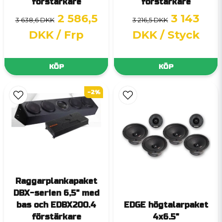
förstärkare
förstärkare
2 586,5
3 143
3 638,6 DKK
3 216,5 DKK
DKK
/ Frp
DKK
/ Styck
KÖP
KÖP
-2%
Raggarplankapaket
DBX-serien 6,5" med
bas och EDBX200.4
EDGE högtalarpaket
förstärkare
4x6.5"