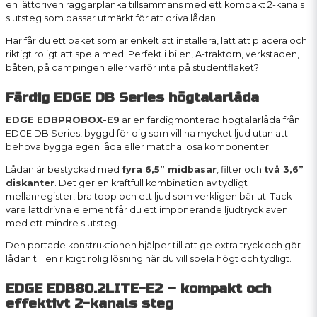
en lättdriven raggarplanka tillsammans med ett kompakt 2-kanals
slutsteg som passar utmärkt för att driva lådan.
Här får du ett paket som är enkelt att installera, lätt att placera och
riktigt roligt att spela med. Perfekt i bilen, A-traktorn, verkstaden,
båten, på campingen eller varför inte på studentflaket?
Färdig EDGE DB Series högtalarlåda
EDGE EDBPROBOX-E9
är en färdigmonterad högtalarlåda från
EDGE DB Series, byggd för dig som vill ha mycket ljud utan att
behöva bygga egen låda eller matcha lösa komponenter.
Lådan är bestyckad med
fyra 6,5” midbasar
, filter och
två 3,6”
diskanter
. Det ger en kraftfull kombination av tydligt
mellanregister, bra topp och ett ljud som verkligen bär ut. Tack
vare lättdrivna element får du ett imponerande ljudtryck även
med ett mindre slutsteg.
Den portade konstruktionen hjälper till att ge extra tryck och gör
lådan till en riktigt rolig lösning när du vill spela högt och tydligt.
EDGE EDB80.2LITE-E2 – kompakt och
effektivt 2-kanals steg