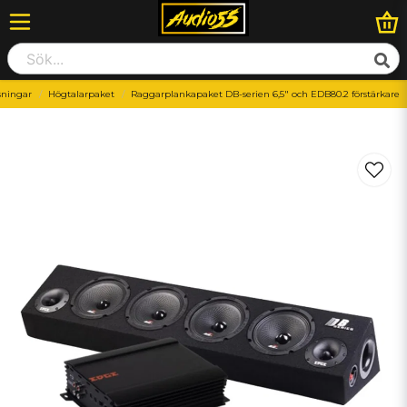
sningar
Högtalarpaket
Raggarplankapaket DB-serien 6,5" och EDB80.2 förstärkare