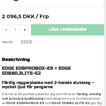
2 096,5 DKK
/ Frp
LÄGG I KUNDVAGNEN
-
+
EDGE
PB6-80
Beskrivning
EDGE EDBPROBOX-E9 + EDGE
EDB80.2LITE-E2
Färdig raggarplanka med 2-kanals slutsteg –
mycket ljud för pengarna
Det här är ett perfekt paket för dig som vill ha en
färdig, smidig
och prisvärd ljudlösning
med riktigt bra tryck. Kombinationen
av
EDGE EDBPROBOX-E9
och
EDGE EDB80.2LITE-E2
ger dig