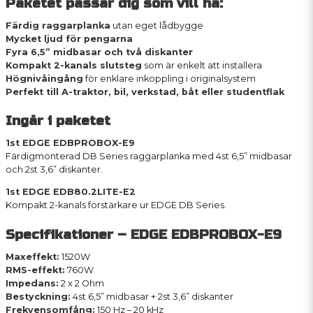
Paketet passar dig som vill ha:
Färdig raggarplanka
utan eget lådbygge
Mycket ljud för pengarna
Fyra 6,5” midbasar och två diskanter
Kompakt 2-kanals slutsteg
som är enkelt att installera
Högnivåingång
för enklare inkoppling i originalsystem
Perfekt till A-traktor, bil, verkstad, båt eller studentflak
Ingår i paketet
1st EDGE EDBPROBOX-E9
Färdigmonterad DB Series raggarplanka med 4st 6,5” midbasar
och 2st 3,6” diskanter.
1st EDGE EDB80.2LITE-E2
Kompakt 2-kanals förstärkare ur EDGE DB Series.
Specifikationer – EDGE EDBPROBOX-E9
Maxeffekt:
1520W
RMS-effekt:
760W
Impedans:
2 x 2 Ohm
Bestyckning:
4st 6,5” midbasar + 2st 3,6” diskanter
Frekvensomfång:
150 Hz – 20 kHz