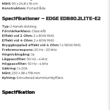
Mått:
90 x 24,8 x 16 cm
Konstruktion:
Portad låda
Specifikationer – EDGE EDB80.2LITE-E2
Typ:
2-kanals slutsteg
Förstärkarklass:
Class A/B
Effekt vid 2 Ohm:
2 x 80W RMS
Effekt vid 4 Ohm:
2 x 60W RMS
Bryggkopplad effekt vid 4 Ohm:
1 x 160W RMS
Frekvensrespons:
20 Hz – 20 kHz
Högnivåingång:
Ja
Lågpassfilter:
50 Hz – 4 kHz
Högpassfilter:
50 Hz – 4 kHz
Säkring:
1 x 20A
Mått:
230 x 58 x 178 mm
Kylning:
Extruderad aluminiumkylfläns
Specifikation