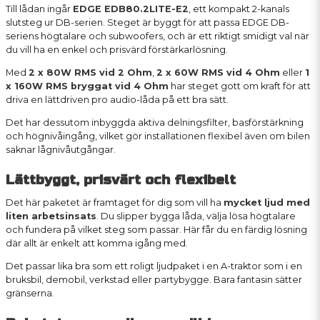
Till lådan ingår
EDGE EDB80.2LITE-E2
, ett kompakt 2-kanals
slutsteg ur DB-serien. Steget är byggt för att passa EDGE DB-
seriens högtalare och subwoofers, och är ett riktigt smidigt val när
du vill ha en enkel och prisvärd förstärkarlösning.
Med
2 x 80W RMS vid 2 Ohm
,
2 x 60W RMS vid 4 Ohm
eller
1
x 160W RMS bryggat vid 4 Ohm
har steget gott om kraft för att
driva en lättdriven pro audio-låda på ett bra sätt.
Det har dessutom inbyggda aktiva delningsfilter, basförstärkning
och högnivåingång, vilket gör installationen flexibel även om bilen
saknar lågnivåutgångar.
Lättbyggt, prisvärt och flexibelt
Det här paketet är framtaget för dig som vill ha
mycket ljud med
liten arbetsinsats
. Du slipper bygga låda, välja lösa högtalare
och fundera på vilket steg som passar. Här får du en färdig lösning
där allt är enkelt att komma igång med.
Det passar lika bra som ett roligt ljudpaket i en A-traktor som i en
bruksbil, demobil, verkstad eller partybygge. Bara fantasin sätter
gränserna.