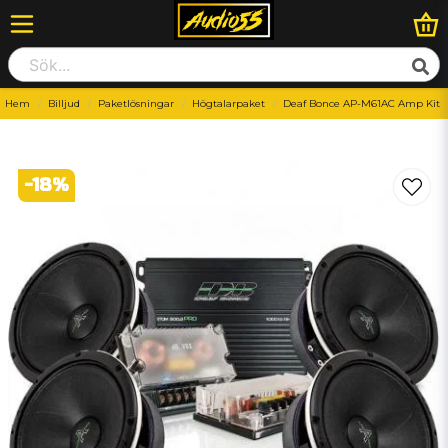
Hem
Billjud
Paketlösningar
Högtalarpaket
Deaf Bonce AP-M61AC Amp Kit
-
18
%