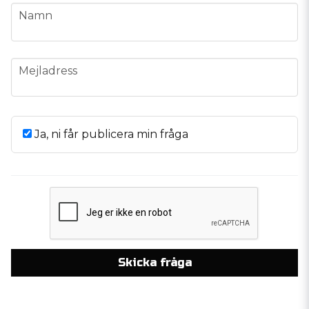
name
Namn
email
Mejladress
Ja, ni får publicera min fråga
Skicka fråga