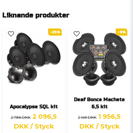
Liknande produkter
-25%
-9%
Deaf Bonce Machete
Apocalypse SQL kit
6,5 kit
2 096,5
1 956,5
2 786 DKK
2 149 DKK
DKK
/ Styck
DKK
/ Styck