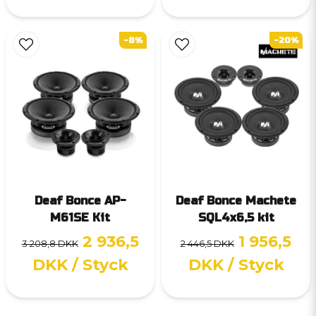
-8%
-20%
Deaf Bonce AP-
Deaf Bonce Machete
M61SE Kit
SQL4x6,5 kit
2 936,5
1 956,5
3 208,8 DKK
2 446,5 DKK
DKK
/ Styck
DKK
/ Styck