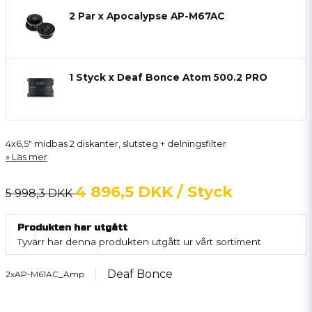
2 Par x Apocalypse AP-M67AC
1 Styck x Deaf Bonce Atom 500.2 PRO
4x6,5" midbas 2 diskanter, slutsteg + delningsfilter
Läs mer
4 896,5 DKK
/ Styck
5 998,3 DKK
Produkten har utgått
Tyvärr har denna produkten utgått ur vårt sortiment
Deaf Bonce
2xAP-M61AC_Amp