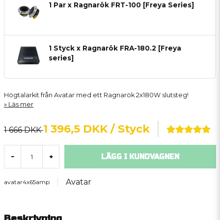
1 Par x Ragnarök FRT-100 [Freya Series]
1 Styck x Ragnarök FRA-180.2 [Freya
series]
Högtalarkit från Avatar med ett Ragnarök 2x180W slutsteg!
Läs mer
1 396,5 DKK
/ Styck
1 666 DKK
LÄGG I KUNDVAGNEN
-
+
Avatar
avatar4x65amp
Beskrivning