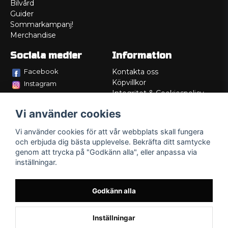
Bilvård
Guider
Sommarkampanj!
Merchandise
Sociala medier
Information
Facebook
Kontakta oss
Köpvillkor
Instagram
Integritet & Cookiespolicy
TikTok
Retur
Vi använder cookies
Service/Garanti
Felsökningsguider
Vi använder cookies för att vår webbplats skall fungera
Lådritning
och erbjuda dig bästa upplevelse. Bekräfta ditt samtycke
Om oss
genom att trycka på "Godkänn alla", eller anpassa via
inställningar.
Godkänn alla
Inställningar