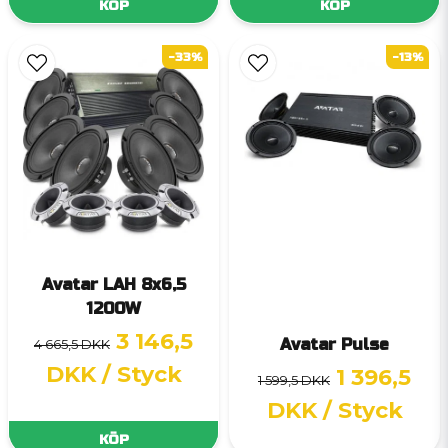
KÖP
KÖP
-33%
-13%
Avatar LAH 8x6,5
1200W
3 146,5
Avatar Pulse
4 665,5 DKK
DKK
/ Styck
1 396,5
1 599,5 DKK
DKK
/ Styck
KÖP