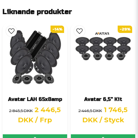
Liknande produkter
-14%
-29%
Avatar LAH 65x8amp
Avatar 6,5" Kit
2 446,5
1 746,5
2 845,5 DKK
2 446,5 DKK
DKK
/ Frp
DKK
/ Styck