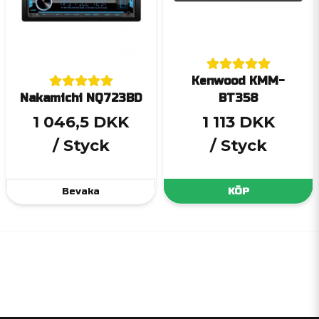
Kenwood KMM-
Nakamichi NQ723BD
BT358
1 046,5 DKK
1 113 DKK
/ Styck
/ Styck
Bevaka
KÖP