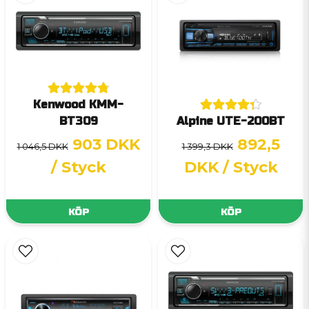
Kenwood KMM-
BT309
Alpine UTE-200BT
903 DKK
892,5
1 046,5 DKK
1 399,3 DKK
/ Styck
DKK
/ Styck
KÖP
KÖP