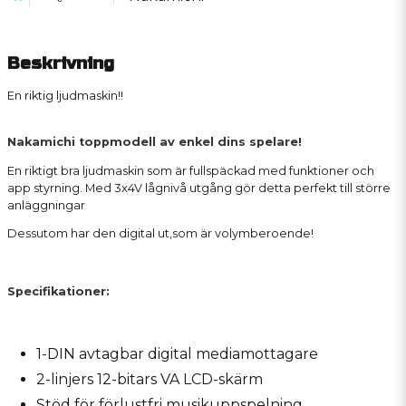
Beskrivning
En riktig ljudmaskin!!
Nakamichi toppmodell av enkel dins spelare!
En riktigt bra ljudmaskin som är fullspäckad med funktioner och
app styrning. Med 3x4V lågnivå utgång gör detta perfekt till större
anläggningar
Dessutom har den digital ut,som är volymberoende!
Specifikationer:
1-DIN avtagbar digital mediamottagare
2-linjers 12-bitars VA LCD-skärm
Stöd för förlustfri musikuppspelning