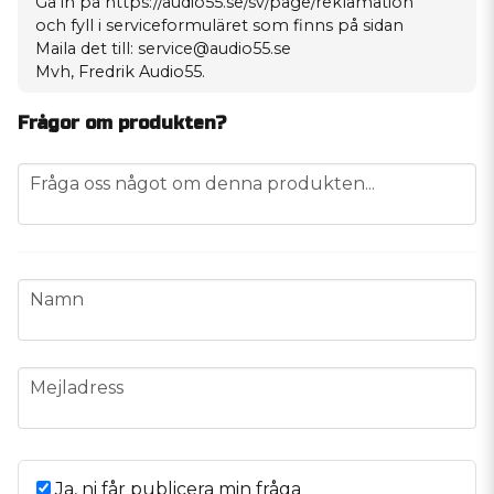
Gå in på
https://audio55.se/sv/page/reklamation
och fyll i serviceformuläret som finns på sidan
Maila det till: service@audio55.se
Mvh, Fredrik Audio55.
Frågor om produkten?
question
Fråga oss något om denna produkten...
name
Namn
email
Mejladress
Ja, ni får publicera min fråga