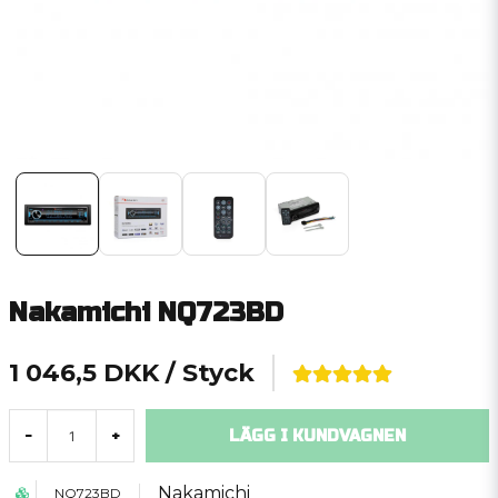
Nakamichi NQ723BD
1 046,5 DKK
/ Styck
LÄGG I KUNDVAGNEN
-
+
Nakamichi
NQ723BD