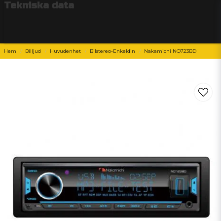
Tekniska data
Hem
Billjud
Huvudenhet
Bilstereo-Enkeldin
Nakamichi NQ723BD