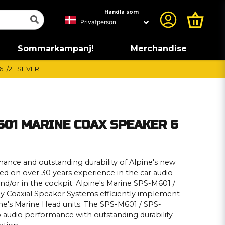
Handla som
Sommarkampanj!
Merchandise
1/2'' SILVER
601 MARINE COAX SPEAKER 6
ance and outstanding durability of Alpine's new
sed on over 30 years experience in the car audio
and/or in the cockpit: Alpine's Marine SPS-M601 /
 Coaxial Speaker Systems efficiently implement
ne's Marine Head units. The SPS-M601 / SPS-
udio performance with outstanding durability