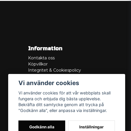
Information
Kontakta oss
Köpvillkor
Integritet & Cookiespolicy
Retur
Vi använder cookies
Service/Garanti
Felsökningsguider
Vi använder cookies för att vår webbplats skall
Lådritning
fungera och erbjuda dig bästa upplevelse.
Om oss
Bekräfta ditt samtycke genom att trycka på
"Godkänn alla", eller anpassa via inställningar.
Godkänn alla
Inställningar