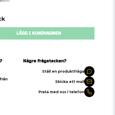
ation.
ck
LÄGG I KUNDVAGNEN
?
Några frågetecken?
Ställ en produktfråga
 från
Skicka ett mail
Prata med oss i telefon