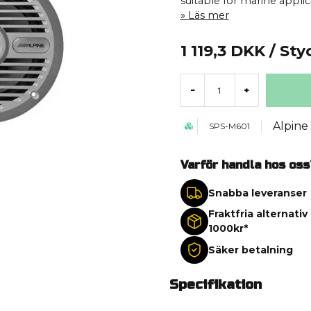
suitable for marine applic
Läs mer
1 119,3 DKK
/ Sty
-
+
Alpine
SPS-M601
Varför handla hos oss
Snabba leveranser
Fraktfria alternativ
1000kr*
Säker betalning
Specifikation