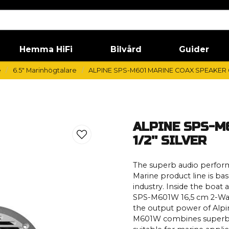
Hemma HiFi
Bilvård
Guider
e
6.5" Marinhögtalare
ALPINE SPS-M601 MARINE COAX SPEAKER 6 
ALPINE SPS-M
1/2'' SILVER
The superb audio perform
Marine product line is ba
industry. Inside the boat 
SPS-M601W 16,5 cm 2-Way
the output power of Alpi
M601W combines superb a