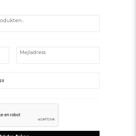
odukten...
email
Mejladress
ga