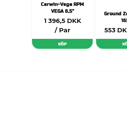
Cerwin-Vega RPM
VEGA 6,5"
Ground Z
1 396,5 DKK
16
/ Par
553 D
KÖP
K