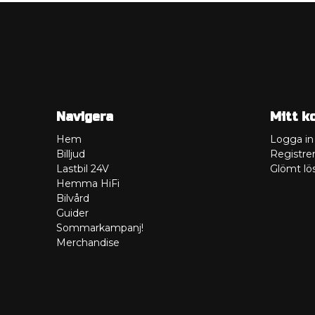
Navigera
Mitt k
Hem
Logga in
Billjud
Registrer
Lastbil 24V
Glömt lö
Hemma HiFi
Bilvård
Guider
Sommarkampanj!
Merchandise