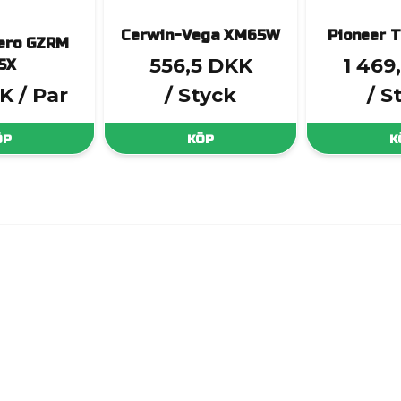
Cerwin-Vega XM65W
Pioneer 
ero GZRM
556,5 DKK
1 469
5X
KK
/ Par
/ Styck
/ S
ÖP
KÖP
K