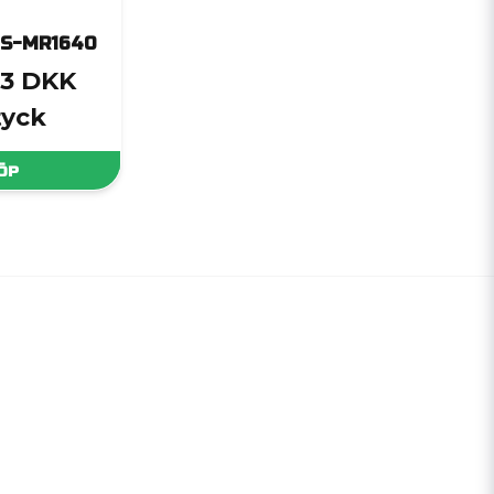
TS-MR1640
,3 DKK
tyck
ÖP