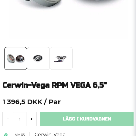
Cerwin-Vega RPM VEGA 6,5"
1 396,5 DKK
/ Par
LÄGG I KUNDVAGNEN
-
+
Cerwin-Vega
VM65