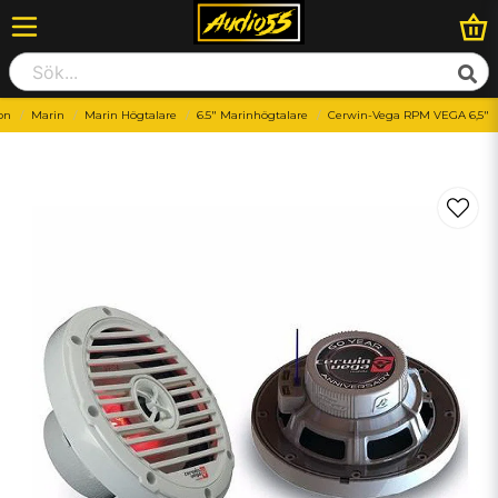
don
Marin
Marin Högtalare
6.5" Marinhögtalare
Cerwin-Vega RPM VEGA 6,5"