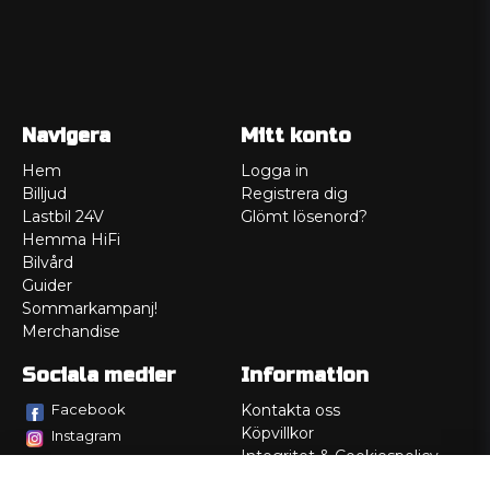
Navigera
Mitt konto
Hem
Logga in
Billjud
Registrera dig
Lastbil 24V
Glömt lösenord?
Hemma HiFi
Bilvård
Guider
Sommarkampanj!
Merchandise
Sociala medier
Information
Facebook
Kontakta oss
Köpvillkor
Instagram
Integritet & Cookiespolicy
TikTok
Retur