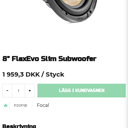
8" FlaxEvo Slim Subwoofer
1 959,3 DKK
/ Styck
LÄGG I KUNDVAGNEN
-
+
Focal
P20FSE
Beskrivning