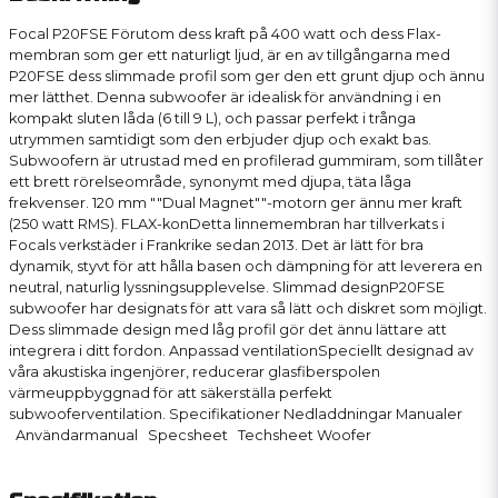
Focal P20FSE Förutom dess kraft på 400 watt och dess Flax-
membran som ger ett naturligt ljud, är en av tillgångarna med
P20FSE dess slimmade profil som ger den ett grunt djup och ännu
mer lätthet. Denna subwoofer är idealisk för användning i en
kompakt sluten låda (6 till 9 L), och passar perfekt i trånga
utrymmen samtidigt som den erbjuder djup och exakt bas.
Subwoofern är utrustad med en profilerad gummiram, som tillåter
ett brett rörelseområde, synonymt med djupa, täta låga
frekvenser. 120 mm ""Dual Magnet""-motorn ger ännu mer kraft
(250 watt RMS). FLAX-konDetta linnemembran har tillverkats i
Focals verkstäder i Frankrike sedan 2013. Det är lätt för bra
dynamik, styvt för att hålla basen och dämpning för att leverera en
neutral, naturlig lyssningsupplevelse. Slimmad designP20FSE
subwoofer har designats för att vara så lätt och diskret som möjligt.
Dess slimmade design med låg profil gör det ännu lättare att
integrera i ditt fordon. Anpassad ventilationSpeciellt designad av
våra akustiska ingenjörer, reducerar glasfiberspolen
värmeuppbyggnad för att säkerställa perfekt
subwooferventilation. Specifikationer Nedladdningar Manualer
Användarmanual Specsheet Techsheet Woofer