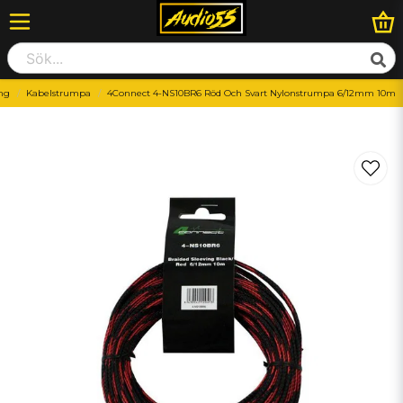
ng
Kabelstrumpa
4Connect 4-NS10BR6 Röd Och Svart Nylonstrumpa 6/12mm 10m