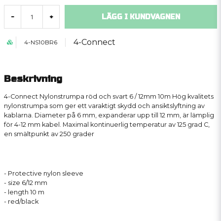
LÄGG I KUNDVAGNEN
-
+
4-Connect
4-NS10BR6
Beskrivning
4-Connect Nylonstrumpa röd och svart 6 / 12mm 10m Hög kvalitets
nylonstrumpa som ger ett varaktigt skydd och ansiktslyftning av
kablarna. Diameter på 6 mm, expanderar upp till 12 mm, är lämplig
för 4-12 mm kabel. Maximal kontinuerlig temperatur av 125 grad C,
en smältpunkt av 250 grader
- Protective nylon sleeve
- size 6/12 mm
- length 10 m
- red/black