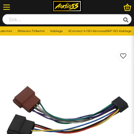
udenhet
BIlstereo-Tillbehör
Kablage
4Connect 4-ISO-Kenwood16P ISO-Kablage