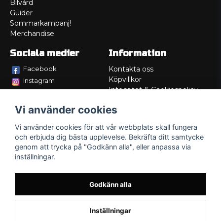
Bilvård
Guider
Sommarkampanj!
Merchandise
Sociala medier
Information
Facebook
Kontakta oss
Köpvillkor
Instagram
Integritet & Cookiespolicy
TikTok
Retur
Vi använder cookies
Service/Garanti
Felsökningsguider
Vi använder cookies för att vår webbplats skall fungera
Lådritning
och erbjuda dig bästa upplevelse. Bekräfta ditt samtycke
Om oss
genom att trycka på "Godkänn alla", eller anpassa via
inställningar.
Godkänn alla
Inställningar