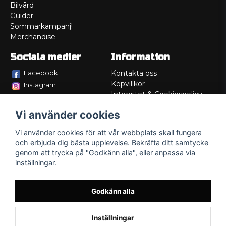
Bilvård
Guider
Sommarkampanj!
Merchandise
Sociala medier
Information
Facebook
Kontakta oss
Köpvillkor
Instagram
Integritet & Cookiespolicy
TikTok
Retur
Vi använder cookies
Service/Garanti
Felsökningsguider
Vi använder cookies för att vår webbplats skall fungera
Lådritning
och erbjuda dig bästa upplevelse. Bekräfta ditt samtycke
Om oss
genom att trycka på "Godkänn alla", eller anpassa via
inställningar.
Godkänn alla
Inställningar