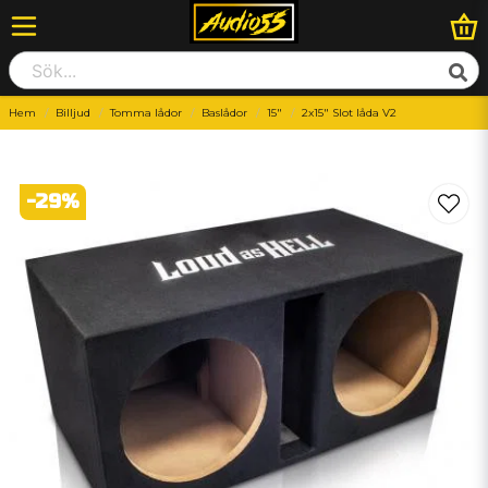
Hem
Billjud
Tomma lådor
Baslådor
15"
2x15" Slot låda V2
-
29
%