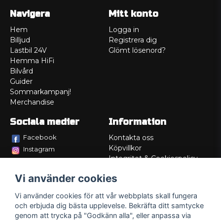
Navigera
Mitt konto
Hem
Logga in
Billjud
Registrera dig
Lastbil 24V
Glömt lösenord?
Hemma HiFi
Bilvård
Guider
Sommarkampanj!
Merchandise
Sociala medier
Information
Facebook
Kontakta oss
Köpvillkor
Instagram
Integritet & Cookiespolicy
TikTok
Retur
Vi använder cookies
Service/Garanti
Felsökningsguider
Vi använder cookies för att vår webbplats skall fungera
Lådritning
och erbjuda dig bästa upplevelse. Bekräfta ditt samtycke
Om oss
genom att trycka på "Godkänn alla", eller anpassa via