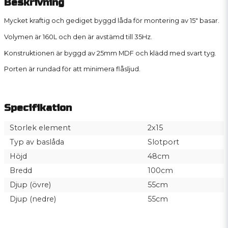
Beskrivning
Mycket kraftig och gediget byggd låda för montering av 15" basar.
Volymen är 160L och den är avstämd till 35Hz.
Konstruktionen är byggd av 25mm MDF och klädd med svart tyg.
Porten är rundad för att minimera flåsljud.
Specifikation
Storlek element
2x15
Typ av baslåda
Slotport
Höjd
48cm
Bredd
100cm
Djup (övre)
55cm
Djup (nedre)
55cm