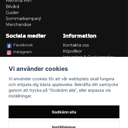
Hemma HiFi
Bilvård
Guider
Sommarkampanj!
Merchandise
Sociala medier
Information
Facebook
Kontakta oss
Köpvillkor
Instagram
Integritet & Cookiespolicy
TikTok
Retur
Vi använder cookies
Service/Garanti
Felsökningsguider
Vi använder cookies för att vår webbplats skall fungera
Lådritning
och erbjuda dig bästa upplevelse. Bekräfta ditt samtycke
Om oss
genom att trycka på "Godkänn alla", eller anpassa via
inställningar.
Godkänn alla
Inställningar