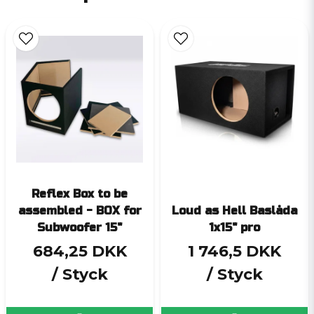
Reflex Box to be
assembled - BOX for
Loud as Hell Baslåda
Subwoofer 15"
1x15" pro
684,25 DKK
1 746,5 DKK
/ Styck
/ Styck