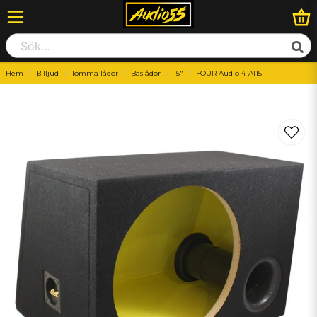
Hem
Billjud
Tomma lådor
Baslådor
15"
FOUR Audio 4-AI15