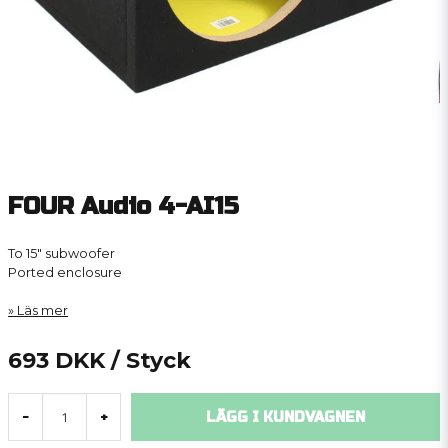
FOUR Audio 4-AI15
To 15″ subwoofer
Ported enclosure
Läs mer
693 DKK
/ Styck
LÄGG I KUNDVAGNEN
-
+