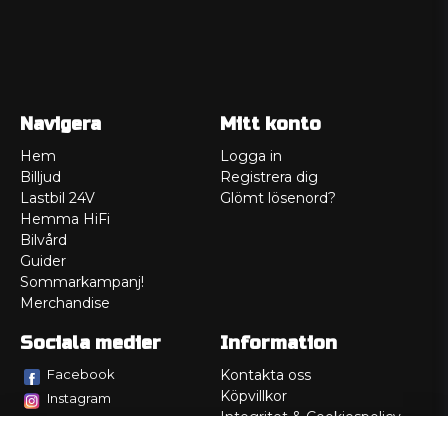
Navigera
Mitt konto
Hem
Logga in
Billjud
Registrera dig
Lastbil 24V
Glömt lösenord?
Hemma HiFi
Bilvård
Guider
Sommarkampanj!
Merchandise
Sociala medier
Information
Facebook
Kontakta oss
Köpvillkor
Instagram
Integritet & Cookiespolicy
TikTok
Retur