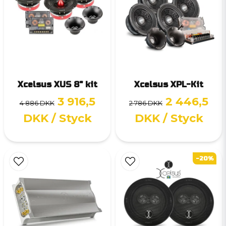
Xcelsus XUS 8" kit
Xcelsus XPL-Kit
3 916,5
2 446,5
4 886 DKK
2 786 DKK
DKK
/ Styck
DKK
/ Styck
-20%