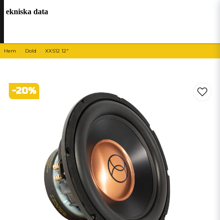
ekniska data
Hem
Dold
XXS12 12"
-
20
%