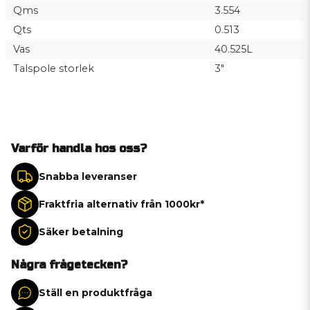
Qms
3.554
Qts
0.513
Vas
40.525L
Talspole storlek
3"
Varför handla hos oss?
Snabba leveranser
Fraktfria alternativ från 1000kr*
Säker betalning
Några frågetecken?
Ställ en produktfråga