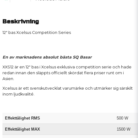
Beskrivning
12" bas Xcelsus Competition Series
En av marknadens absolut bästa SQ Basar
XXS12 är en 12" bas i Xcelsus exklusiva competition serie och hade
redan innan den släppts officiellt skördat flera priser runt om i
Asien.
Xcelsus är ett svenskutvecklat varumärke och utmärker sig särskilt
inom ljudkvalité.
Effekttålighet RMS
500 W
Effekttålighet MAX
1500 W