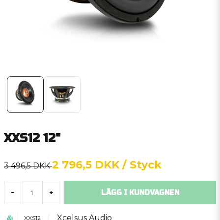
XXS12 12"
2 796,5 DKK
/ Styck
3 496,5 DKK
LÄGG I KUNDVAGNEN
-
+
Xcelsus Audio
XXS12