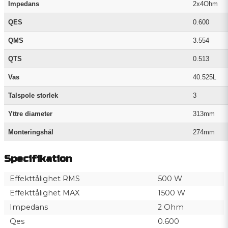
Impedans
2x4Ohm
QES
0.600
QMS
3.554
QTS
0.513
Vas
40.525L
Talspole storlek
3
Yttre diameter
313mm
Monteringshål
274mm
Specifikation
Effekttålighet RMS
500 W
Effekttålighet MAX
1500 W
Impedans
2 Ohm
Qes
0.600