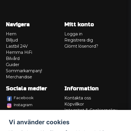
Navigera
Mitt konto
Hem
Logga in
Billjud
Registrera dig
Lastbil 24V
Glömt lösenord?
Hemma HiFi
Bilvård
Guider
Sommarkampanj!
Merchandise
Sociala medier
Information
Facebook
Kontakta oss
Köpvillkor
Instagram
Integritet & Cookiespolicy
TikTok
Retur
Vi använder cookies
Service/Garanti
Felsökningsguider