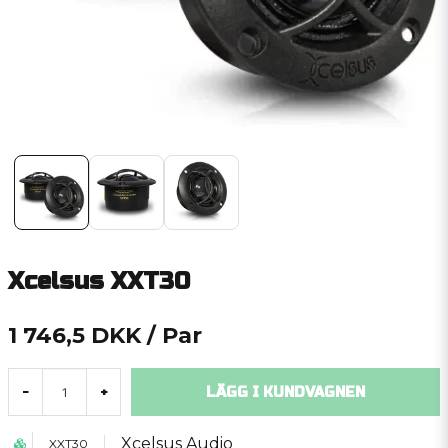
Xcelsus XXT30
1 746,5 DKK
/ Par
LÄGG I KUNDVAGNEN
-
+
Xcelsus Audio
XXT30