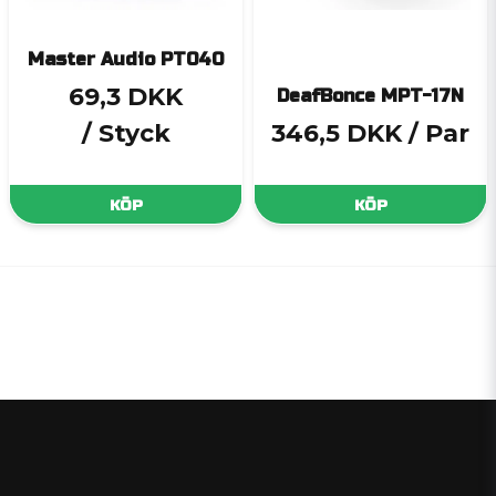
Master Audio PT040
69,3 DKK
DeafBonce MPT-17N
/ Styck
346,5 DKK
/ Par
KÖP
KÖP