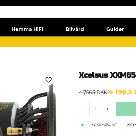
Hemma HiFi
Bilvård
Guider
Xcelsus XXM65
4 196,5
4 756,5 DKK
-
+
Xce
XCXXM650KIT