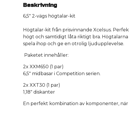
Beskrivning
6,5" 2-vägs högtalar-kit
Högtalar-kit från prisvinnande Xcelsus. Perfekt
högt och samtidigt låta riktigt bra. Högtalarna
spela ihop och ge en otrolig ljudupplevelse.
Paketet innehåller:
2x XXM650 (1 par)
6,5" midbasar i Competition serien.
2x XXT30 (1 par)
1,18" diskanter
En perfekt kombination av komponenter, när H