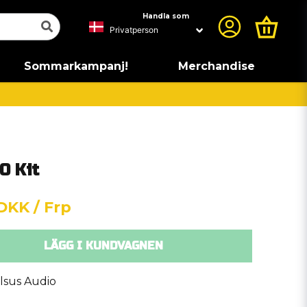
Handla som
Sommarkampanj!
Merchandise
0 Kit
 DKK
/ Frp
LÄGG I KUNDVAGNEN
lsus Audio