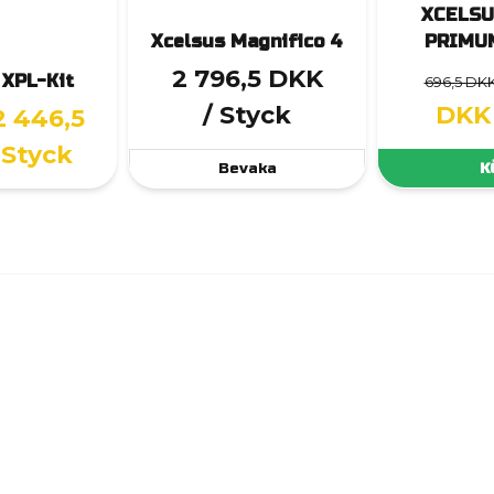
XCELSU
Xcelsus Magnifico 4
PRIMU
2 796,5 DKK
 XPL-Kit
696,5 DK
/ Styck
DKK
2 446,5
 Styck
Bevaka
K