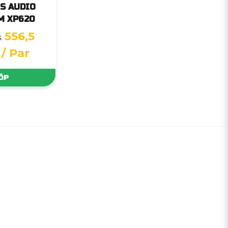
S AUDIO
M XP620
556,5
K
/ Par
ÖP