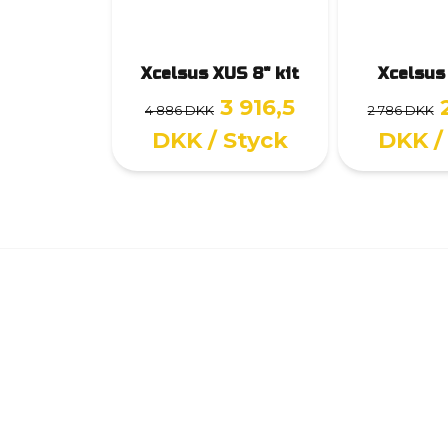
Xcelsus XUS 8" kit
Xcelsus
3 916,5
4 886 DKK
2 786 DKK
DKK
/ Styck
DKK
/