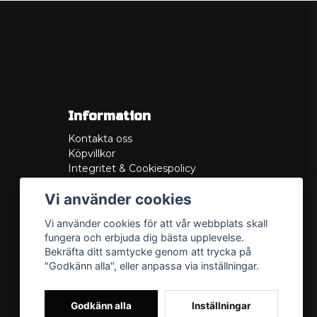
Information
Kontakta oss
Köpvillkor
Integritet & Cookiespolicy
Retur
Vi använder cookies
Service/Garanti
Felsökningsguider
Vi använder cookies för att vår webbplats skall
Lådritning
fungera och erbjuda dig bästa upplevelse.
Om oss
Bekräfta ditt samtycke genom att trycka på
"Godkänn alla", eller anpassa via inställningar.
Godkänn alla
Inställningar