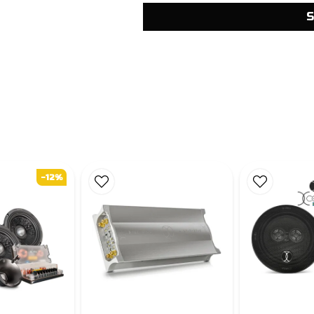
S
-12%