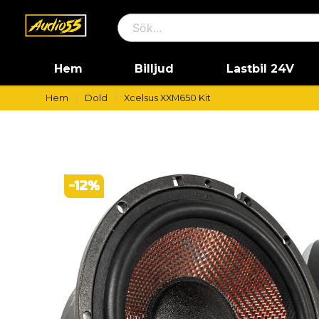
Hem
Billjud
Lastbil 24V
Hem
Dold
Xcelsus XXM650 Kit
-
12
%