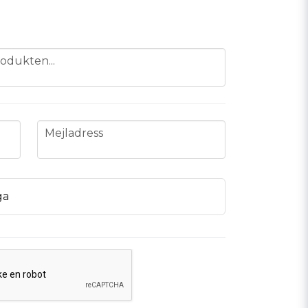
odukten...
email
Mejladress
ga