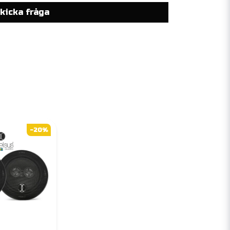
kicka fråga
-20%