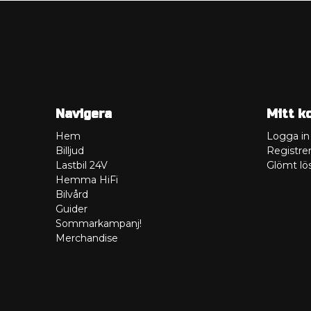
Navigera
Mitt k
Hem
Logga in
Billjud
Registrer
Lastbil 24V
Glömt lö
Hemma HiFi
Bilvård
Guider
Sommarkampanj!
Merchandise